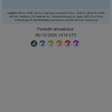
Leaflet
|
© Esri, HERE, Garmin, Intermap, increment P Corp., GEBCO, USGS, FAO, NPS,
NRCAN, GeoBase, IGN, Kadaster NL, Ordnance Survey, Esri Japan, METI, Esri China
(Hong Kong), © OpenStreetMap contributors, and the GIS User Community
Poslední aktualizace :
06/12/2026 14:13 UTC