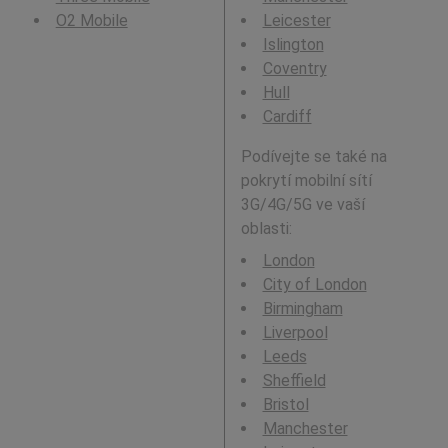
O2 Mobile
Leicester
Islington
Coventry
Hull
Cardiff
Podívejte se také na
pokrytí mobilní sítí
3G/4G/5G ve vaší
oblasti:
London
City of London
Birmingham
Liverpool
Leeds
Sheffield
Bristol
Manchester