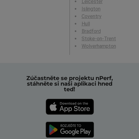
Leicester
Islington
Coventry
Hull
Bradford
Stoke-on-Trent
Wolverhampton
Zúčastněte se projektu nPerf,
stáhněte si naši aplikaci hned
teď!