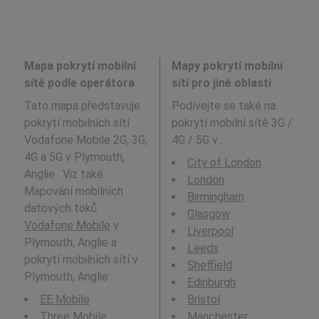
Mapa pokrytí mobilní
Mapy pokrytí mobilní
sítě podle operátora
sítí pro jiné oblasti
Tato mapa představuje
Podívejte se také na
pokrytí mobilních sítí
pokrytí mobilní sítě 3G /
Vodafone Mobile 2G, 3G,
4G / 5G v
:
4G a 5G v Plymouth,
City of London
Anglie . Viz také:
London
Mapování mobilních
Birmingham
datových toků
Glasgow
Vodafone Mobile
v
Liverpool
Plymouth, Anglie a
Leeds
pokrytí mobilních sítí v
Sheffield
Plymouth, Anglie .
Edinburgh
EE Mobile
Bristol
Three Mobile
Manchester