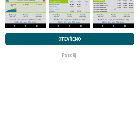
Prohlížením webu nPerf.com souhlasíte s našimi
Zásadami
Jak probíhá aktualizace?
používání osobních údajů a souborů cookies
a
Licenční
OTEVŘENO
smlouvou s koncovým uživatelem
pro testy nPerf.
Mapy pokrytí sítě jsou každou hodinu automaticky
Později
aktualizovány robotem. Rychlostní mapy jsou
OK
aktualizovány každých 15 minut
. Data jsou
zobrazena po dobu dvou let. Po dvou letech jsou
nejstarší data z map odstraňována jednou měsíčně.
Jak spolehlivé a přesné?
Testy se provádějí na uživatelských zařízeních.