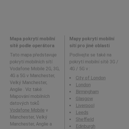
Mapa pokrytí mobilní
Mapy pokrytí mobilní
sítě podle operátora
sítí pro jiné oblasti
Tato mapa představuje
Podívejte se také na
pokrytí mobilních sítí
pokrytí mobilní sítě 3G /
Vodafone Mobile 2G, 3G,
4G / 5G v
:
4G a 5G v Manchester,
City of London
Velký Manchester,
London
Anglie . Viz také:
Birmingham
Mapování mobilních
Glasgow
datových toků
Liverpool
Vodafone Mobile
v
Leeds
Manchester, Velký
Sheffield
Manchester, Anglie a
Edinburgh