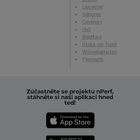
Leicester
Islington
Coventry
Hull
Bradford
Stoke-on-Trent
Wolverhampton
Plymouth
Zúčastněte se projektu nPerf,
stáhněte si naši aplikaci hned
teď!