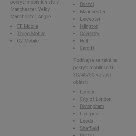
pokrytí mobilních sítí v
Bristol
Manchester, Velký
Manchester
Manchester, Anglie .
Leicester
EE Mobile
Islington
Three Mobile
Coventry
O2 Mobile
Hull
Cardiff
Podívejte se také na
pokrytí mobilní sítí
3G/4G/5G ve vaší
oblasti:
London
City of London
Birmingham
Liverpool
Leeds
Sheffield
Bristol