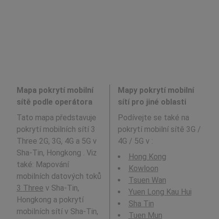
Mapa pokrytí mobilní
Mapy pokrytí mobilní
sítě podle operátora
sítí pro jiné oblasti
Tato mapa představuje
Podívejte se také na
pokrytí mobilních sítí 3
pokrytí mobilní sítě 3G /
Three 2G, 3G, 4G a 5G v
4G / 5G v
:
Sha-Tin, Hongkong . Viz
Hong Kong
také: Mapování
Kowloon
mobilních datových toků
Tsuen Wan
3 Three
v Sha-Tin,
Yuen Long Kau Hui
Hongkong a pokrytí
Sha Tin
mobilních sítí v Sha-Tin,
Tuen Mun