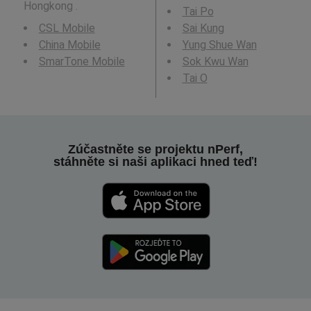
Hongkong .
Tai Po
CSL Mobile
Sai Kung
China Mobile
Yung Shue Wan
SmarTone Mobile
Sok Kwu Wan
Tai O
Zúčastněte se projektu nPerf,
stáhněte si naši aplikaci hned teď!