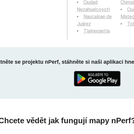
Ciudad
Chima
Nezahualcoyotl
Ci
Naucalpan de
Mate
Juárez
To
Tlalnepantla
něte se projektu nPerf, stáhněte si naši aplikaci hn
Chcete vědět jak fungují mapy nPerf