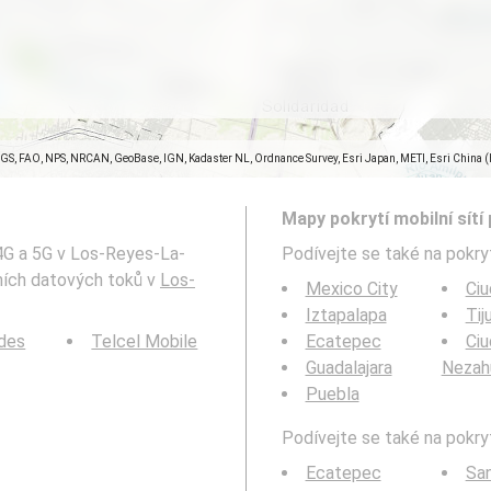
SGS, FAO, NPS, NRCAN, GeoBase, IGN, Kadaster NL, Ordnance Survey, Esri Japan, METI, Esri China 
Mapy pokrytí mobilní sítí 
 4G a 5G v Los-Reyes-La-
Podívejte se také na pokryt
lních datových toků v
Los-
Mexico City
Ciu
Iztapalapa
Tij
des
Telcel Mobile
Ecatepec
Ci
Guadalajara
Nezah
Puebla
Podívejte se také na pokryt
Ecatepec
San