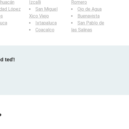
lhuacán
Izcalli
Romero
udad López
San Miguel
Ojo de Agua
os
Xico Viejo
Buenavista
luca
Ixtapaluca
San Pablo de
Coacalco
las Salinas
ed teď!
?