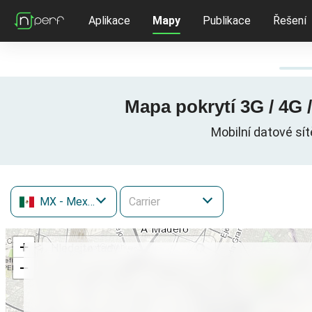
Aplikace
Mapy
Publikace
Řešení
Mapa pokrytí 3G / 4G 
Mobilní datové sí
MX
- Mexiko
+
−