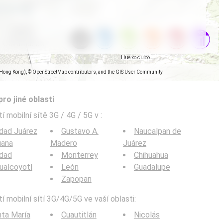
(Hong Kong), © OpenStreetMap contributors, and the GIS User Community
pro jiné oblasti
í mobilní sítě 3G / 4G / 5G v
:
dad Juárez
Gustavo A.
Naucalpan de
uana
Madero
Juárez
udad
Monterrey
Chihuahua
ualcoyotl
León
Guadalupe
Zapopan
í mobilní sítí 3G/4G/5G ve vaší oblasti:
ta María
Cuautitlán
Nicolás