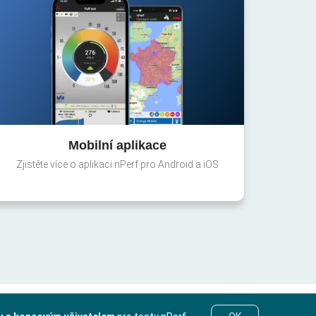
Mobilní aplikace
Zjistěte více o aplikaci nPerf pro Android a iOS