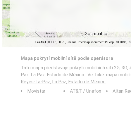
Leaflet
|
© Esri, HERE, Garmin, Intermap, increment P Corp., GEBCO, U
Mapa pokrytí mobilní sítě podle operátora
Tato mapa představuje pokrytí mobilních sítí 2G, 3G,
Paz, La Paz, Estado de México . Viz také: mapa mobi
Reyes-La-Paz, La Paz, Estado de México
.
Movistar
AT&T / Unefon
Altan Re