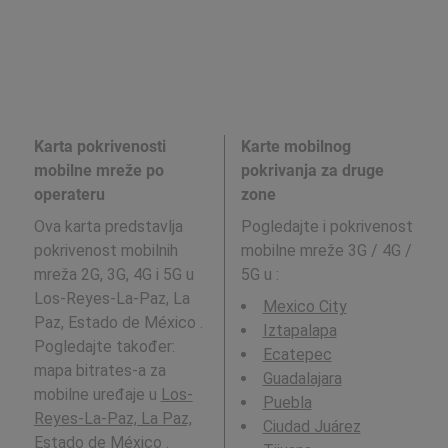
Karta pokrivenosti
Karte mobilnog
mobilne mreže po
pokrivanja za druge
operateru
zone
Ova karta predstavlja
Pogledajte i pokrivenost
pokrivenost mobilnih
mobilne mreže 3G / 4G /
mreža 2G, 3G, 4G i 5G u
5G u
:
Los-Reyes-La-Paz, La
Mexico City
Paz, Estado de México .
Iztapalapa
Pogledajte također:
Ecatepec
mapa bitrates-a za
Guadalajara
mobilne uređaje u
Los-
Puebla
Reyes-La-Paz, La Paz,
Ciudad Juárez
Estado de México
.