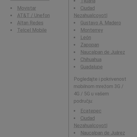
Tijuana
Movistar
Ciudad
AT&T / Unefon
Nezahualcoyotl
Altan Redes
Gustavo A. Madero
Telcel Mobile
Monterrey
León
Zapopan
Naucalpan de Juárez
Chihuahua
Guadalupe
Pogledajte i pokrivenost
mobilnom mrežom 3G /
4G / 5G u vašem
području:
Ecatepec
Ciudad
Nezahualcoyotl
Naucalpan de Juárez