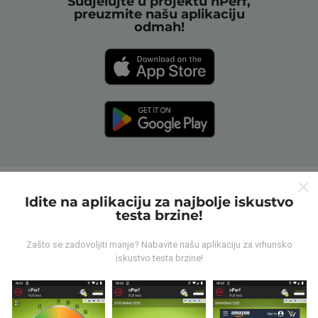
Sudjelujte u projektu nPerf,
preuzmite našu aplikaciju
odmah!
Kako rade nPerf karte?
Idite na aplikaciju za najbolje iskustvo
testa brzine!
Zašto se zadovoljiti manje? Nabavite našu aplikaciju za vrhunsko
iskustvo testa brzine!
Odakle dolaze podaci?