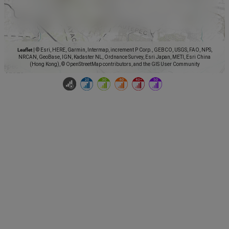
Leaflet
|
© Esri, HERE, Garmin, Intermap, increment P Corp., GEBCO, USGS, FAO, NPS,
NRCAN, GeoBase, IGN, Kadaster NL, Ordnance Survey, Esri Japan, METI, Esri China
(Hong Kong), © OpenStreetMap contributors, and the GIS User Community