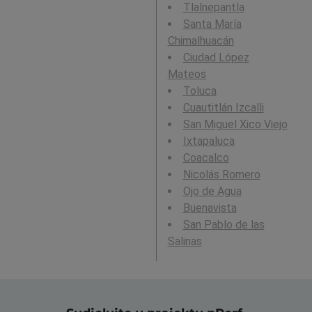
Tlalnepantla
Santa María
Chimalhuacán
Ciudad López
Mateos
Toluca
Cuautitlán Izcalli
San Miguel Xico Viejo
Ixtapaluca
Coacalco
Nicolás Romero
Ojo de Agua
Buenavista
San Pablo de las
Salinas