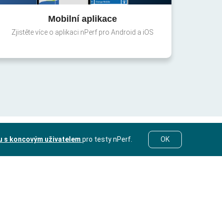
Mobilní aplikace
Zjistěte více o aplikaci nPerf pro Android a iOS
u s koncovým uživatelem
pro testy nPerf.
OK