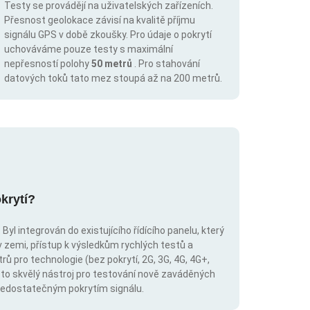
Testy se provádějí na uživatelských zařízeních.
Přesnost geolokace závisí na kvalitě příjmu
signálu GPS v době zkoušky. Pro údaje o pokrytí
uchováváme pouze testy s maximální
nepřesností polohy
50 metrů
. Pro stahování
datových toků tato mez stoupá až na 200 metrů.
krytí?
Byl integrován do existujícího řídícího panelu, který
v zemi, přístup k výsledkům rychlých testů a
trů pro technologie (bez pokrytí, 2G, 3G, 4G, 4G+,
 to skvělý nástroj pro testování nově zaváděných
s nedostatečným pokrytím signálu.