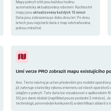
Mapy pokrytí sítě jsou každou hodinu
automaticky aktualizovány robotem. Rychlostní
mapy jsou
aktualizovány každých 15 minut
.
Data jsou zobrazena po dobu dvou let. Po dvou
letech jsou nejstarší data z map odstraňována
jednou měsíčně.
Umí verze PRO zobrazit mapu existujícího po
Ano. Tento nástroj je určen především pro mobilní operátory. 
již zahrnuje statistiky výkonu internetu od všech operátorů 
údajům o pokrytí. Tato data lze vizualizovat s aplikováním fil
5G) pro dané období (například pouze poslední 2 měsíce). Je
technologií, porovnávání konkurentů a identifikaci oblastí 