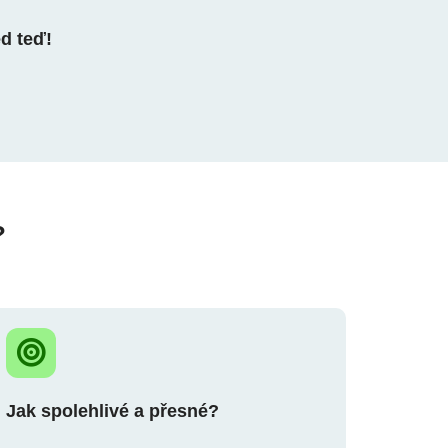
ed teď!
?
Jak spolehlivé a přesné?