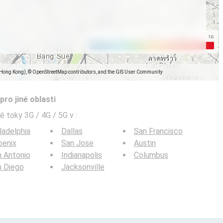
(Hong Kong), © OpenStreetMap contributors, and the GIS User Community
pro jiné oblasti
é toky 3G / 4G / 5G v
:
ladelphia
Dallas
San Francisco
oenix
San Jose
Austin
 Antonio
Indianapolis
Columbus
n Diego
Jacksonville