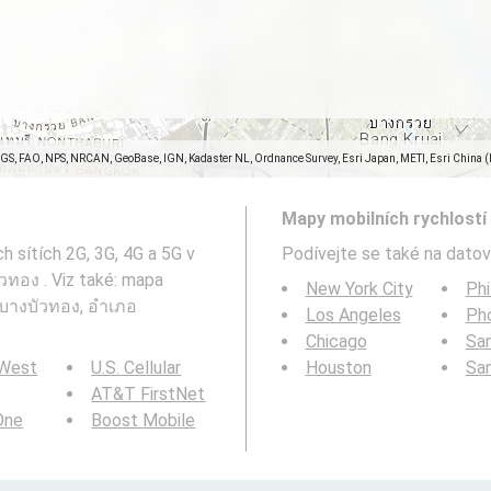
SGS, FAO, NPS, NRCAN, GeoBase, IGN, Kadaster NL, Ordnance Survey, Esri Japan, METI, Esri China 
Mapy mobilních rychlostí 
h sítích 2G, 3G, 4G a 5G v
Podívejte se také na datov
อง . Viz také: mapa
New York City
Phi
รบางบัวทอง, อำเภอ
Los Angeles
Ph
Chicago
San
 West
U.S. Cellular
Houston
Sa
AT&T FirstNet
 One
Boost Mobile