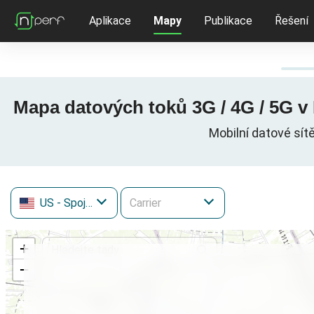
Aplikace
Mapy
Publikace
Řešení
Mapa datových toků 3G / 4G / 5G 
Mobilní datové sí
US
- Spojené státy
+
−