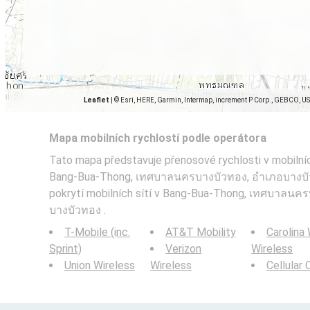
Leaflet
|
© Esri, HERE, Garmin, Intermap, increment P Corp., GEBCO, U
Mapa mobilních rychlostí podle operátora
Tato mapa představuje přenosové rychlosti v mobilníc
Bang-Bua-Thong, เทศบาลนครบางบัวทอง, อำเภอบางบัวท
pokrytí mobilních sítí v Bang-Bua-Thong, เทศบาลนค
บางบัวทอง .
T-Mobile (inc.
AT&T Mobility
Carolina
Sprint)
Verizon
Wireless
Union Wireless
Wireless
Cellular