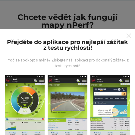
Chcete vědět jak fungují
mapy nPerf?
Přejděte do aplikace pro nejlepší zážitek
z testu rychlosti!
Proč se spokojit s méně? Získejte naši aplikaci pro dokonalý zážitek z
testu rychlosti!
Odkud pocházejí data?
Data jsou shromažďována z testů prováděných
uživateli aplikace nPerf. Jedná se o testy prováděné v
reálných podmínkách přímo v terénu. Pokud se chcete
také zapojit, stáhněte si do svého smartphonu
aplikaci nPerf.
Čím více údajů bude, tím komplexnější
budou mapy!