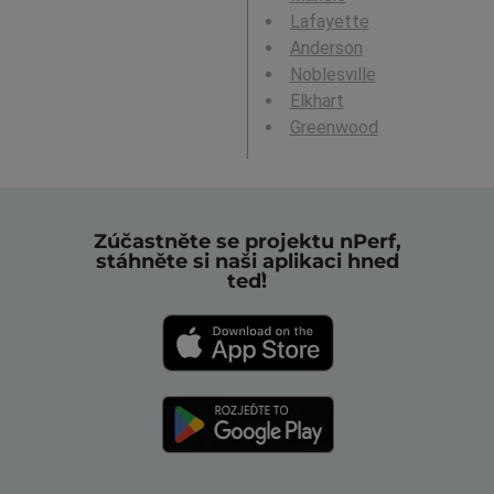
Lafayette
Anderson
Noblesville
Elkhart
Greenwood
Zúčastněte se projektu nPerf,
stáhněte si naši aplikaci hned
teď!