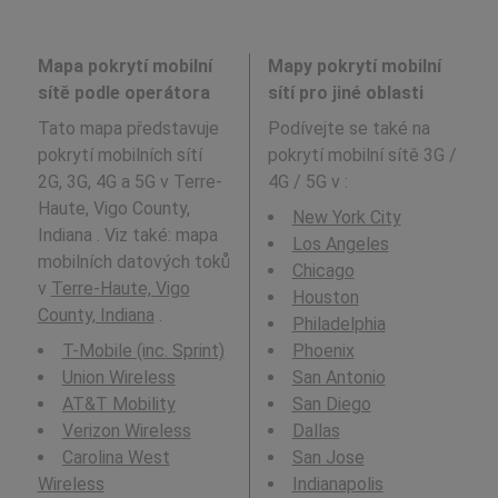
Mapa pokrytí mobilní
Mapy pokrytí mobilní
sítě podle operátora
sítí pro jiné oblasti
Tato mapa představuje
Podívejte se také na
pokrytí mobilních sítí
pokrytí mobilní sítě 3G /
2G, 3G, 4G a 5G v Terre-
4G / 5G v
:
Haute, Vigo County,
New York City
Indiana . Viz také: mapa
Los Angeles
mobilních datových toků
Chicago
v
Terre-Haute, Vigo
Houston
County, Indiana
.
Philadelphia
T-Mobile (inc. Sprint)
Phoenix
Union Wireless
San Antonio
AT&T Mobility
San Diego
Verizon Wireless
Dallas
Carolina West
San Jose
Wireless
Indianapolis