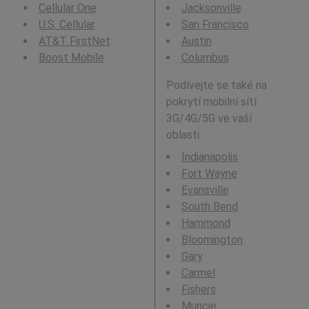
Cellular One
Jacksonville
U.S. Cellular
San Francisco
AT&T FirstNet
Austin
Boost Mobile
Columbus
Podívejte se také na
pokrytí mobilní sítí
3G/4G/5G ve vaší
oblasti:
Indianapolis
Fort Wayne
Evansville
South Bend
Hammond
Bloomington
Gary
Carmel
Fishers
Muncie