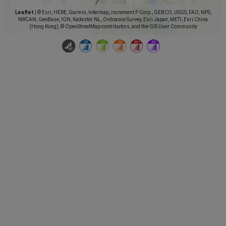
Leaflet
|
© Esri, HERE, Garmin, Intermap, increment P Corp., GEBCO, USGS, FAO, NPS,
NRCAN, GeoBase, IGN, Kadaster NL, Ordnance Survey, Esri Japan, METI, Esri China
(Hong Kong), © OpenStreetMap contributors, and the GIS User Community