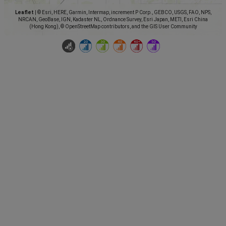
Leaflet
|
© Esri, HERE, Garmin, Intermap, increment P Corp., GEBCO, USGS, FAO, NPS,
NRCAN, GeoBase, IGN, Kadaster NL, Ordnance Survey, Esri Japan, METI, Esri China
(Hong Kong), © OpenStreetMap contributors, and the GIS User Community