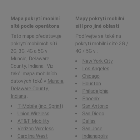
Mapa pokrytí mobilní
Mapy pokrytí mobilní
sítě podle operátora
sítí pro jiné oblasti
Tato mapa představuje
Podívejte se také na
pokrytí mobilních sítí
pokrytí mobilní sítě 3G /
2G, 3G, 4G a 5G v
4G / 5G v
:
Muncie, Delaware
New York City
County, Indiana . Viz
Los Angeles
také: mapa mobilních
Chicago
datových toků v
Muncie,
Houston
Delaware County,
Philadelphia
Indiana
.
Phoenix
T-Mobile (inc. Sprint)
San Antonio
Union Wireless
San Diego
AT&T Mobility
Dallas
Verizon Wireless
San Jose
Carolina West
Indianapolis