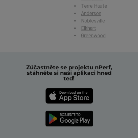
Terre Haute
Anderson
Noblesville
Elkhart
Greenwood
Zúčastněte se projektu nPerf,
stáhněte si naši aplikaci hned
teď!