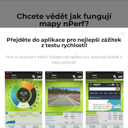
Chcete vědět jak fungují
mapy nPerf?
Přejděte do aplikace pro nejlepší zážitek
z testu rychlosti!
Proč se spokojit s méně? Získejte naši aplikaci pro dokonalý zážitek z
testu rychlosti!
Odkud pocházejí data?
Data jsou shromažďována z testů prováděných
uživateli aplikace nPerf. Jedná se o testy prováděné v
reálných podmínkách přímo v terénu. Pokud se chcete
také zapojit, stáhněte si do svého smartphonu
aplikaci nPerf.
Čím více údajů bude, tím komplexnější
budou mapy!