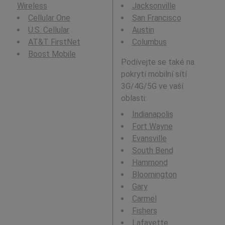
Wireless
Jacksonville
Cellular One
San Francisco
U.S. Cellular
Austin
AT&T FirstNet
Columbus
Boost Mobile
Podívejte se také na
pokrytí mobilní sítí
3G/4G/5G ve vaší
oblasti:
Indianapolis
Fort Wayne
Evansville
South Bend
Hammond
Bloomington
Gary
Carmel
Fishers
Lafayette