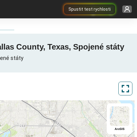
Spustit test rychlosti
llas County, Texas, Spojené státy
jené státy
ArcGIS