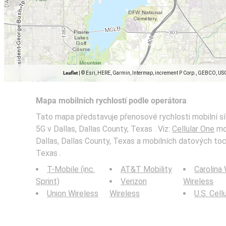
Leaflet
|
© Esri, HERE, Garmin, Intermap, increment P Corp., GEBCO, US
Mapa mobilních rychlostí podle operátora
Tato mapa představuje přenosové rychlosti mobilní sít
5G v Dallas, Dallas County, Texas . Viz:
Cellular One
mob
Dallas, Dallas County, Texas a mobilních datových tocí
Texas .
T-Mobile (inc.
AT&T Mobility
Carolina
Sprint)
Verizon
Wireless
Union Wireless
Wireless
U.S. Cell