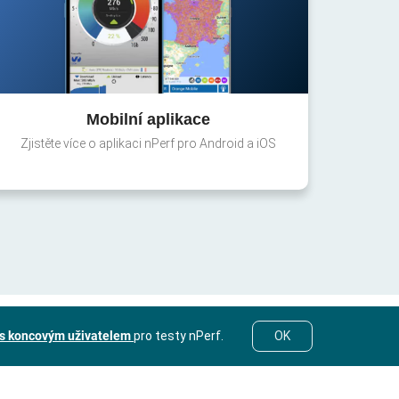
Mobilní aplikace
Zjistěte více o aplikaci nPerf pro Android a iOS
 s koncovým uživatelem
pro testy nPerf.
OK