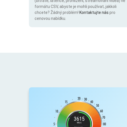
(bitrate, latence, prohlížení, streamování videa) ve
formátu CSV, abyste je mohli používat, jakkoli
chcete? Žádný problém!
Kontaktujte nás
pro
cenovou nabídku.