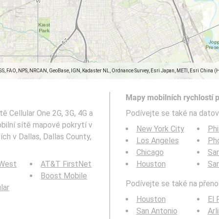
GS, FAO, NPS, NRCAN, GeoBase, IGN, Kadaster NL, Ordnance Survey, Esri Japan, METI, Esri China (
Mapy mobilních rychlostí pr
ě Cellular One 2G, 3G, 4G a
Podívejte se také na datov
ilní sítě mapové pokrytí v
New York City
Phi
ch v Dallas, Dallas County,
Los Angeles
Ph
Chicago
San
 West
AT&T FirstNet
Houston
Sa
Boost Mobile
Podívejte se také na přenos
ular
Houston
El 
San Antonio
Arl