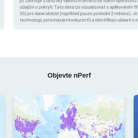
již zahrnuje statistiky výkonu internetu od všech operátorů 
údajům o pokrytí. Tato data lze vizualizovat s aplikováním fil
5G) pro dané období (například pouze poslední 2 měsíce). Je
technologií, porovnávání konkurentů a identifikaci oblastí 
Objevte nPerf