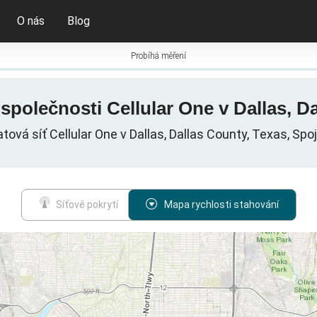
O nás
Blog
Probíhá měření
společnosti Cellular One v Dallas, Da
atová síť Cellular One v Dallas, Dallas County, Texas, Spo
Síťové pokrytí
Mapa rychlosti stahování