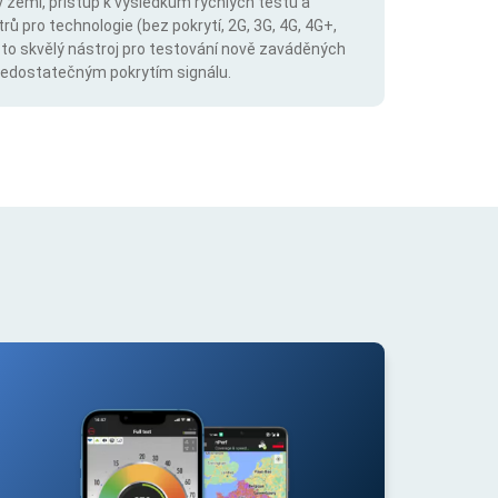
v zemi, přístup k výsledkům rychlých testů a
trů pro technologie (bez pokrytí, 2G, 3G, 4G, 4G+,
 to skvělý nástroj pro testování nově zaváděných
s nedostatečným pokrytím signálu.