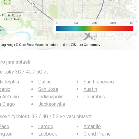
Hong Kong), © OpenStreetMap contributors, and the GIS User Community
o jiné oblasti
é toky 3G / 4G / 5G v
:
ladelphia
Dallas
San Francisco
oenix
San Jose
Austin
 Antonio
Indianapolis
Columbus
n Diego
Jacksonville
ové rychlosti 3G / 4G / 5G ve vaší oblasti:
Paso
Laredo
Amarillo
ington
Lubbock
Grand Prairie