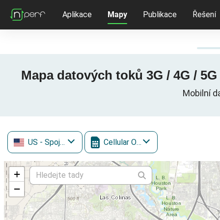
Aplikace
Mapy
Publikace
Řešení
Mapa datových toků 3G / 4G / 5G 
Mobilní d
US
- Spojené státy
Cellular One
+
−