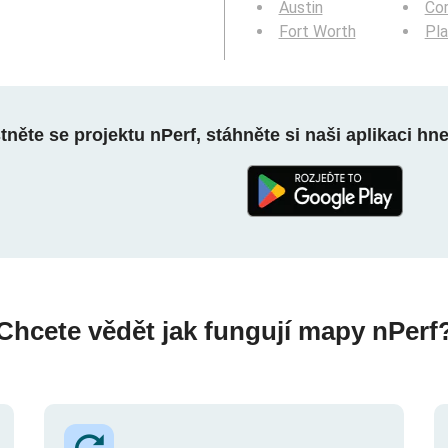
Austin
Cor
Fort Worth
Pl
něte se projektu nPerf, stáhněte si naši aplikaci hn
Chcete vědět jak fungují mapy nPerf