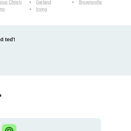
pus Christi
Garland
Brownsville
ano
Irving
ed teď!
?