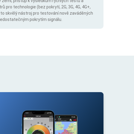
v zemi, přístup k výsledkům rychlých testů a
trů pro technologie (bez pokrytí, 2G, 3G, 4G, 4G+,
 to skvělý nástroj pro testování nově zaváděných
s nedostatečným pokrytím signálu.