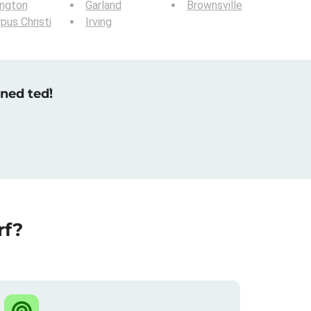
ington
Garland
Brownsville
pus Christi
Irving
hned teď!
rf?