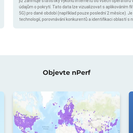
již zahrnuje statistiky výkonu internetu od všech operátorů 
údajům o pokrytí. Tato data lze vizualizovat s aplikováním fil
5G) pro dané období (například pouze poslední 2 měsíce). Je
technologií, porovnávání konkurentů a identifikaci oblastí 
Objevte nPerf