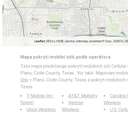
Leaflet
|
© Esri, HERE, Garmin, Intermap, increment P Corp., GEBCO, U
Mapa pokrytí mobilní sítě podle operátora
Tato mapa představuje pokrytí mobilních sítí Cellular
Plano, Collin County, Texas . Viz také: Mapování mobi
One
v Plano, Collin County, Texas a pokrytí mobilních s
Texas .
T-Mobile (inc.
AT&T Mobility
Carolina
Sprint)
Verizon
Wireless
Union Wireless
Wireless
U.S. Cell