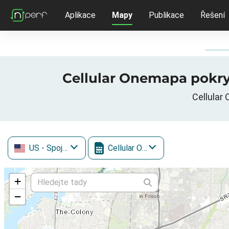
Aplikace
Mapy
Publikace
Řešení
Cellular Onemapa pokrytí
Cellular 
US
- Spojené státy
Cellular One
+
−