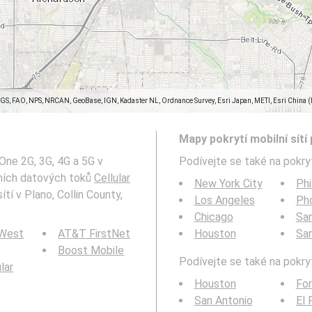
SGS, FAO, NPS, NRCAN, GeoBase, IGN, Kadaster NL, Ordnance Survey, Esri Japan, METI, Esri China 
Mapy pokrytí mobilní sítí 
 One 2G, 3G, 4G a 5G v
Podívejte se také na pokryt
lních datových toků
Cellular
New York City
Phi
ítí v Plano, Collin County,
Los Angeles
Ph
Chicago
San
 West
AT&T FirstNet
Houston
Sa
Boost Mobile
Podívejte se také na pokryt
ular
Houston
For
San Antonio
El 