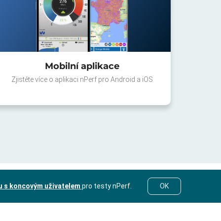
Mobilní aplikace
Zjistěte více o aplikaci nPerf pro Android a iOS
u s koncovým uživatelem
pro testy nPerf.
OK