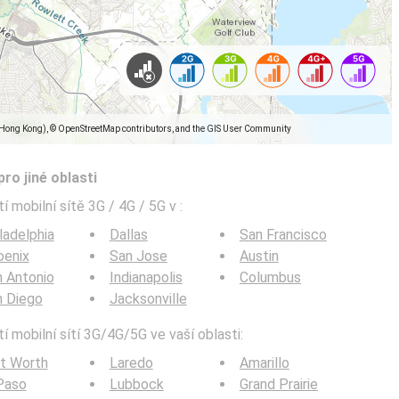
(Hong Kong), © OpenStreetMap contributors, and the GIS User Community
pro jiné oblasti
í mobilní sítě 3G / 4G / 5G v
:
ladelphia
Dallas
San Francisco
oenix
San Jose
Austin
 Antonio
Indianapolis
Columbus
n Diego
Jacksonville
í mobilní sítí 3G/4G/5G ve vaší oblasti:
t Worth
Laredo
Amarillo
Paso
Lubbock
Grand Prairie