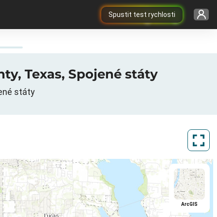
Spustit test rychlosti
nty, Texas, Spojené státy
jené státy
ArcGIS