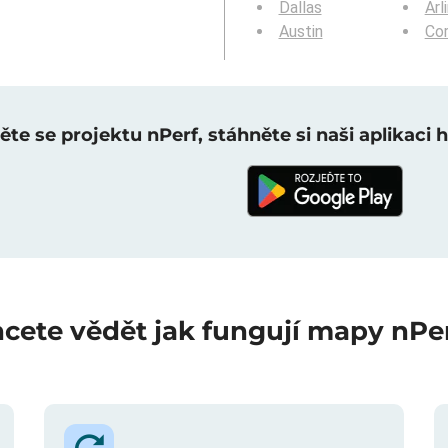
Dallas
Arl
Austin
Cor
te se projektu nPerf, stáhněte si naši aplikaci 
cete vědět jak fungují mapy nPe