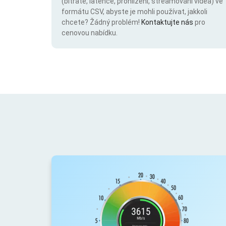
(bitrate, latence, prohlížení, streamování videa) ve
formátu CSV, abyste je mohli používat, jakkoli
chcete? Žádný problém!
Kontaktujte nás
pro
cenovou nabídku.