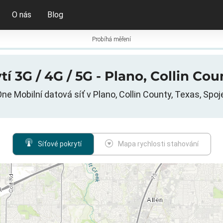
O nás
Blog
Probíhá měření
 3G / 4G / 5G - Plano, Collin Cou
One Mobilní datová síť v Plano, Collin County, Texas, Spo
Síťové pokrytí
Mapa rychlosti stahování