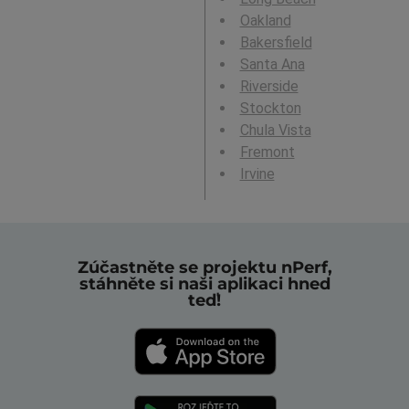
Oakland
Bakersfield
Santa Ana
Riverside
Stockton
Chula Vista
Fremont
Irvine
Zúčastněte se projektu nPerf,
stáhněte si naši aplikaci hned
teď!