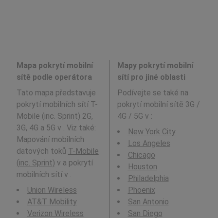
Mapa pokrytí mobilní
Mapy pokrytí mobilní
sítě podle operátora
sítí pro jiné oblasti
Tato mapa představuje
Podívejte se také na
pokrytí mobilních sítí T-
pokrytí mobilní sítě 3G /
Mobile (inc. Sprint) 2G,
4G / 5G v
:
3G, 4G a 5G v . Viz také:
New York City
Mapování mobilních
Los Angeles
datových toků
T-Mobile
Chicago
(inc. Sprint)
v a pokrytí
Houston
mobilních sítí v .
Philadelphia
Union Wireless
Phoenix
AT&T Mobility
San Antonio
Verizon Wireless
San Diego