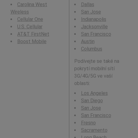
Carolina West
Dallas
Wireless
San Jose
Cellular One
Indianapolis
U.S. Cellular
Jacksonville
AT&T FirstNet
San Francisco
Boost Mobile
Austin
Columbus
Podívejte se také na
pokrytí mobilní sítí
3G/4G/5G ve vaší
oblasti:
Los Angeles
San Diego
San Jose
San Francisco
Fresno
Sacramento
Long Beach