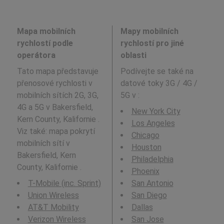
Mapa mobilních
Mapy mobilních
rychlostí podle
rychlostí pro jiné
operátora
oblasti
Tato mapa představuje
Podívejte se také na
přenosové rychlosti v
datové toky 3G / 4G /
mobilních sítích 2G, 3G,
5G v
:
4G a 5G v Bakersfield,
New York City
Kern County, Kalifornie .
Los Angeles
Viz také: mapa pokrytí
Chicago
mobilních sítí v
Houston
Bakersfield, Kern
Philadelphia
County, Kalifornie .
Phoenix
T-Mobile (inc. Sprint)
San Antonio
Union Wireless
San Diego
AT&T Mobility
Dallas
Verizon Wireless
San Jose