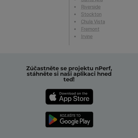
Riverside
Stockton
Chula Vista
Fremont
Irvine
Zúčastněte se projektu nPerf,
stáhněte si naši aplikaci hned
teď!