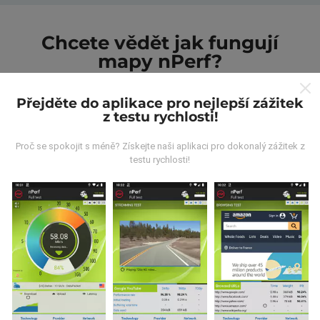
Chcete vědět jak fungují
mapy nPerf?
Přejděte do aplikace pro nejlepší zážitek
z testu rychlosti!
Proč se spokojit s méně? Získejte naši aplikaci pro dokonalý zážitek z
Odkud pocházejí data?
testu rychlosti!
Data jsou shromažďována z testů prováděných
uživateli aplikace nPerf. Jedná se o testy prováděné v
reálných podmínkách přímo v terénu. Pokud se chcete
také zapojit, stáhněte si do svého smartphonu
aplikaci nPerf.
Čím více údajů bude, tím komplexnější
budou mapy!