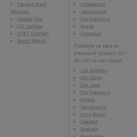
Carolina West
Indianapolis
Wireless
Jacksonville
Cellular One
San Francisco
U.S. Cellular
Austin
AT&T FirstNet
Columbus
Boost Mobile
Podívejte se také na
přenosové rychlosti 3G /
4G / 5G ve vaší oblasti:
Los Angeles
San Diego
San Jose
San Francisco
Fresno
Sacramento
Long Beach
Oakland
Anaheim
Santa Ana