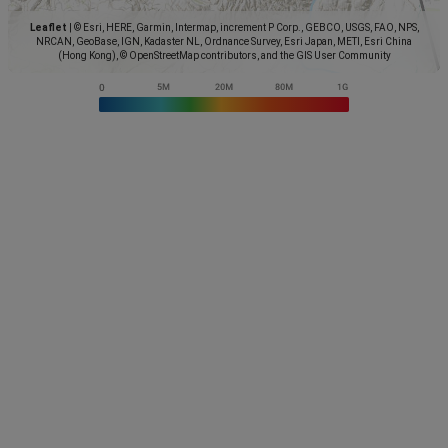
Leaflet
|
© Esri, HERE, Garmin, Intermap, increment P Corp., GEBCO, USGS, FAO, NPS,
NRCAN, GeoBase, IGN, Kadaster NL, Ordnance Survey, Esri Japan, METI, Esri China
(Hong Kong), © OpenStreetMap contributors, and the GIS User Community