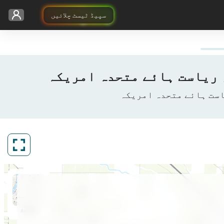
سپیڈ ٹیسٹ چلائیں
ArcGIS