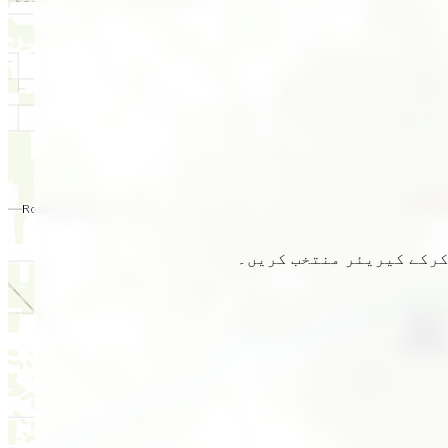
 کرکے کیریئر منتخب کریں۔