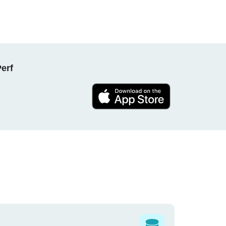
NPerf پروجیکٹ کا حصہ بنیں ، ہ