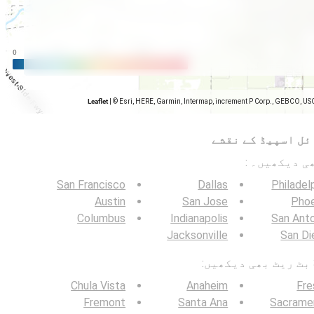
Leaflet
|
© Esri, HERE, Garmin, Intermap, increment P Corp., GEBCO, US
ئل اسپیڈ کے نقشے
San Francisco
Dallas
Philadel
Austin
San Jose
Phoe
Columbus
Indianapolis
San Ant
Jacksonville
San Di
Chula Vista
Anaheim
Fre
Fremont
Santa Ana
Sacrame