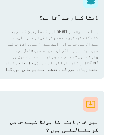
ڈیٹا کہاں سے آتا ہے؟
یہ اعدادوشمار nPerf ایپ کے صارفین کے ذریعہ
کئے گئے ٹیسٹوں سے جمع کیا گیا ہے۔ یہ ایسے
میدان ہیں جو براہ راست میدان میں واقع حالتوں
میں ہوتے ہیں۔ اگر آپ بھی اس میں شامل ہونا
چاہتے ہیں تو ، آپ کو بس اپنے اسمارٹ فون پر
nPerf ایپ ڈاؤن لوڈ کرنا ہے۔
مزید اعداد و شمار
جتنے زیادہ ہوں گے ، نقشے اتنے ہی جامع ہوں گے!
میں خام ڈیٹا کا ہولڈ کیسے حاصل
کر سکتا/سکتی ہوں ؟