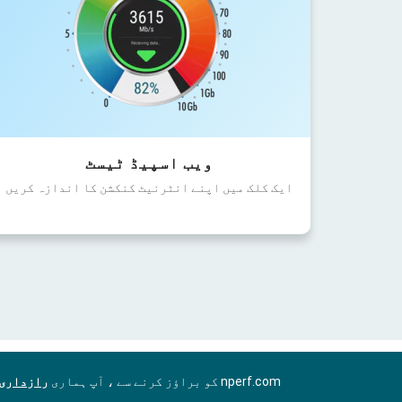
ویب اسپیڈ ٹیسٹ
ایک کلک میں اپنے انٹرنیٹ کنکشن کا اندازہ کریں
nperf.com کو براؤز کرنے سے ، آپ ہماری
رازداری 