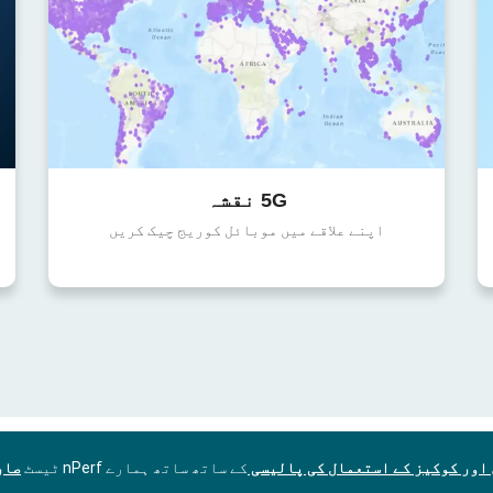
5G نقشہ
اپنے علاقے میں موبائل کوریج چیک کریں
اور کوکیز کے استعمال کی پالیسی
کے ساتھ ساتھ ہمارے nPerf ٹیسٹ
صار