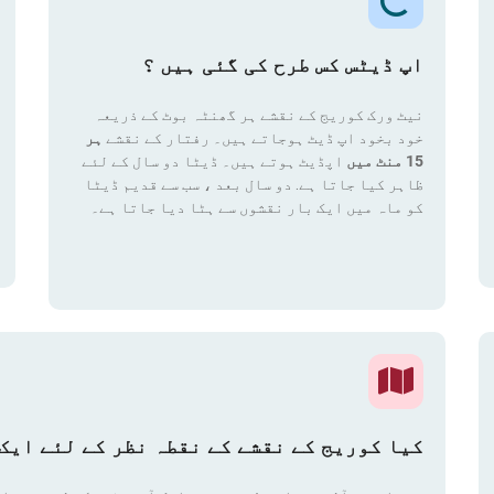
اپ ڈیٹس کس طرح کی گئی ہیں ؟
نیٹ ورک کوریج کے نقشے ہر گھنٹہ بوٹ کے ذریعہ
خود بخود اپ ڈیٹ ہوجاتے ہیں۔ رفتار کے نقشے
ہر
15 منٹ میں
اپڈیٹ ہوتے ہیں۔ ڈیٹا دو سال کے لئے
ظاہر کیا جاتا ہے. دو سال بعد ، سب سے قدیم ڈیٹا
کو ماہ میں ایک بار نقشوں سے ہٹا دیا جاتا ہے۔
کیا کوریج کے نقشے کے نقطہ نظر کے لئے ایک 