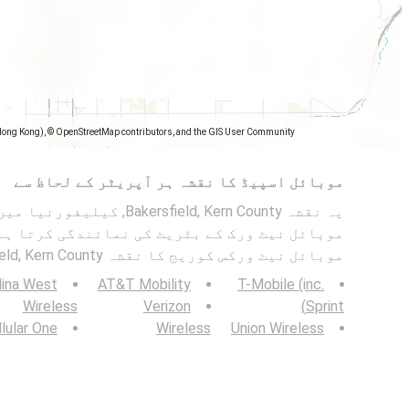
Hong Kong), © OpenStreetMap contributors, and the GIS User Community
موبائل اسپیڈ کا نقشہ ہر آپریٹر کے لحاظ سے
موبائل نیٹ ورک کے بٹریٹ کی نمائندگی کرتا ہے۔
موبائل نیٹ ورکس کوریج کا نقشہ Bakersfield, Kern County, کیلیفورنیا ۔
lina West
AT&T Mobility
T-Mobile (inc.
Wireless
Verizon
Sprint)
lular One
Wireless
Union Wireless