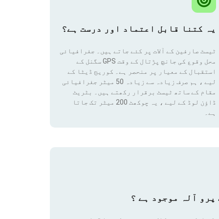
یہ کتنا قابل اعتماد اور درست ہے؟
ٹیسٹ صارفین کے آلات پر کئے جاتے ہیں۔ جغرافیائی
محل وقوع کی جانچ پڑتال کے وقت GPS سگنل کے
استقبال کے معیار پر منحصر ہے۔ کوریج ڈیٹا کے
لیے ، ہم صرف زیادہ سے زیادہ 50 میٹر جغرافیائی
مقام
کے ساتھ ٹیسٹ برقرار رکھتے ہیں۔ بٹریٹ
ڈاؤن لوڈ کے لیے ، یہ چوکھٹ 200 میٹر تک جاتا
ہے۔
پرو آلہ موجود ہے ؟