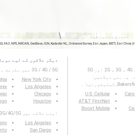
GS, FAO, NPS, NRCAN, GeoBase, IGN, Kadaster NL, Ordnance Survey, Esri Japan, METI, Esri China (
دیگر علاقوں کے لیے موبا
یہ نقشہ Bakersfield, Kern County, کیلیفورنیا میں 2G ، 3G ، 4G اور 5G
3G / 4G / 5G میں بٹریٹ بھی دیکھیں۔ :
 یہ بھی دیکھیں:
phia
New York City
nix
Los Angeles
onio
Chicago
U.S. Cellular
Caro
ego
Houston
AT&T FirstNet
Boost Mobile
Cel
اپنے علاقے میں 3G/4G/5G بٹ ریٹ بھی دیکھیں:
sno
Los Angeles
nto
San Diego