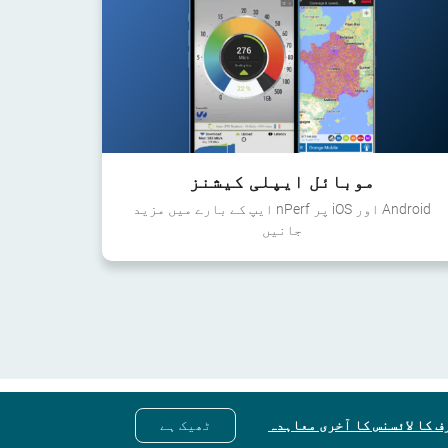
موبائل ایپلی کیشنز
Android اور iOS پر nPerf ایپ کے بارے میں مزید
جانیں
ف کا لائسنس کا آخری معاہدہ
ٹھیک ہے