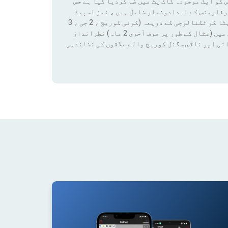
 کو ایک موجودہ کاک پٹ میں ضم کردیا گیا ہے جس
رفارمنس کے اعدادوشمار شامل ہیں ، نیز اسپیڈ
ٹیسٹ کے نتائج اور کوریج ڈیٹا تک رسائی بھی شامل ہے۔ ان ڈیٹا کو ٹکنالوجی کے ذریعہ (کوئی کوریج ، 2 جی ، 3
جی ، 4 جی ، 4 جی + ، 5 جی) فلٹر لگانے سے کسی قابل ترتیب مدت میں (مثال کے طور پر صرف آخری 2 ماہ) نظرانداز
نی اور ناقص سگنل کوریج والے علاقوں کی نشاندہی