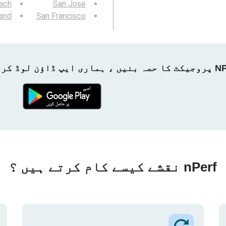
ach
San Jose
and
San Francisco
ماری ایپ ڈاؤن لوڈ کریں!
nPerf نقشے کیسے کام کرتے ہیں ؟