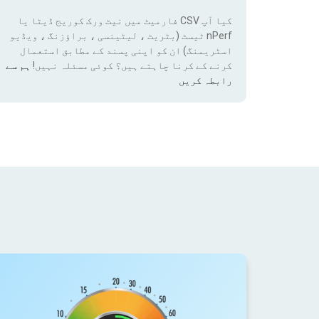
کیا آپ CSV فارمیٹ میں نیٹ ورک کوریج ڈیٹا یا
nPerf ٹیسٹ (بٹریٹ ، لیٹینسی ، براؤزنگ ، ویڈیو
اسٹریمنگ) ان کو اپنی پسند کے مطابق استعمال
کرنے کے کرنا چاہتے ہیں؟ کوئی مسئلہ نہیں!
ہم سے
رابطہ کریں