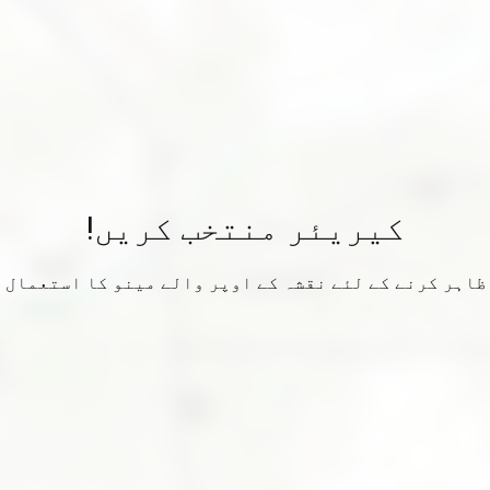
کیریئر منتخب کریں!
ظاہر کرنے کے لئے نقشہ کے اوپر والے مینو کا استعمال