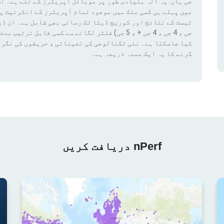
جی ہاں. یہ آلہ بنیادی طور پر موبائل آپریٹرز کے لئے ہے۔ اس
میں پہلے ہی کسی ملک میں موجود تمام آپریٹرز کے انٹرنیٹ پ
کیا جاسکتا ہے۔ نئی ٹکنالوجی کی تعیناتی ، حریفوں کی نگرا
کرنے کا یہ ایک عمدہ ذریعہ ہے۔
nPerf دریافت کریں