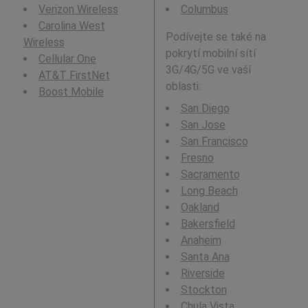
Verizon Wireless
Columbus
Carolina West
Podívejte se také na
Wireless
pokrytí mobilní sítí
Cellular One
3G/4G/5G ve vaší
AT&T FirstNet
oblasti:
Boost Mobile
San Diego
San Jose
San Francisco
Fresno
Sacramento
Long Beach
Oakland
Bakersfield
Anaheim
Santa Ana
Riverside
Stockton
Chula Vista