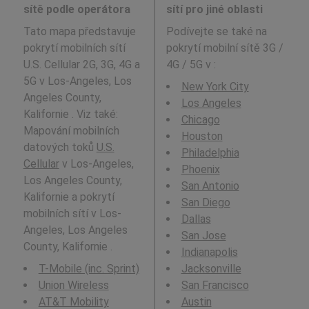
sítě podle operátora
sítí pro jiné oblasti
Tato mapa představuje
Podívejte se také na
pokrytí mobilních sítí
pokrytí mobilní sítě 3G /
U.S. Cellular 2G, 3G, 4G a
4G / 5G v
:
5G v Los-Angeles, Los
New York City
Angeles County,
Los Angeles
Kalifornie . Viz také:
Chicago
Mapování mobilních
Houston
datových toků
U.S.
Philadelphia
Cellular
v Los-Angeles,
Phoenix
Los Angeles County,
San Antonio
Kalifornie a pokrytí
San Diego
mobilních sítí v Los-
Dallas
Angeles, Los Angeles
San Jose
County, Kalifornie .
Indianapolis
T-Mobile (inc. Sprint)
Jacksonville
Union Wireless
San Francisco
AT&T Mobility
Austin