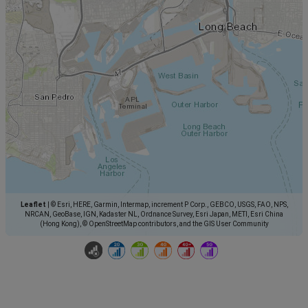
Leaflet
|
© Esri, HERE, Garmin, Intermap, increment P Corp., GEBCO, USGS, FAO, NPS,
NRCAN, GeoBase, IGN, Kadaster NL, Ordnance Survey, Esri Japan, METI, Esri China
(Hong Kong), © OpenStreetMap contributors, and the GIS User Community