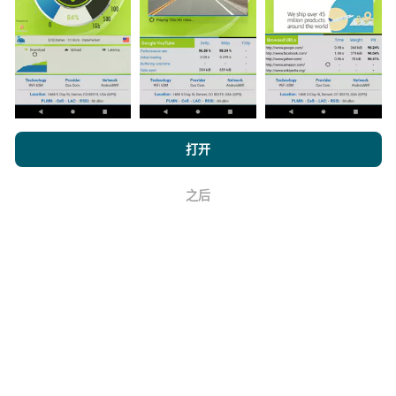
与其中，只需将nPerf应用程序下载到智能手机上即可。
数据越多，地图将越全面！
浏览 nPerf.com，
隐私和 Cookie 使用政策
以及我们的 nPerf 测试
打开
如何进行更新？
最终用户许可协议
。
之后
机器人每小时会自动更新网络覆盖图。速度图每15分钟
好
更新一次
。数据显示两年。两年后，每月一次从地图中
删除最旧的数据。
它的可靠性和准确性如何？