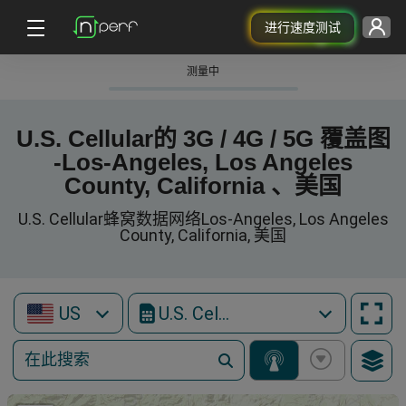
进行速度测试
测量中
U.S. Cellular的 3G / 4G / 5G 覆盖图
-Los-Angeles, Los Angeles
County, California 、美国
U.S. Cellular蜂窝数据网络Los-Angeles, Los Angeles
County, California, 美国
US
U.S. Cellular