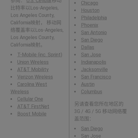
参阅：
U.S. Cellular
移动
Chicago
比特率以Los-Angeles,
Houston
Los Angeles County,
Philadelphia
California映射， 移动网
Phoenix
络覆盖率以Los-Angeles,
San Antonio
Los Angeles County,
San Diego
California映射。
Dallas
T-Mobile (inc. Sprint)
San Jose
Union Wireless
Indianapolis
AT&T Mobility
Jacksonville
Verizon Wireless
San Francisco
Carolina West
Austin
Wireless
Columbus
Cellular One
另请查看您所在地区的
AT&T FirstNet
3G / 4G / 5G 移动网络覆
Boost Mobile
盖范围：
San Diego
San Jose