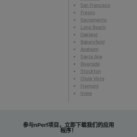
San Francisco
Fresno
Sacramento
Long Beach
Oakland
Bakersfield
Anaheim
Santa Ana
Riverside
Stockton
Chula Vista
Fremont
Irvine
参与nPerf项目，立即下载我们的应用
程序！