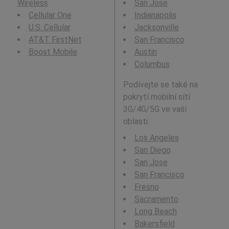
Wireless
San Jose
Cellular One
Indianapolis
U.S. Cellular
Jacksonville
AT&T FirstNet
San Francisco
Boost Mobile
Austin
Columbus
Podívejte se také na
pokrytí mobilní sítí
3G/4G/5G ve vaší
oblasti:
Los Angeles
San Diego
San Jose
San Francisco
Fresno
Sacramento
Long Beach
Bakersfield