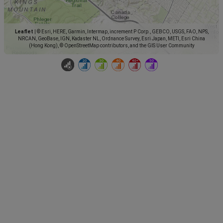
Leaflet
|
© Esri, HERE, Garmin, Intermap, increment P Corp., GEBCO, USGS, FAO, NPS,
NRCAN, GeoBase, IGN, Kadaster NL, Ordnance Survey, Esri Japan, METI, Esri China
(Hong Kong), © OpenStreetMap contributors, and the GIS User Community