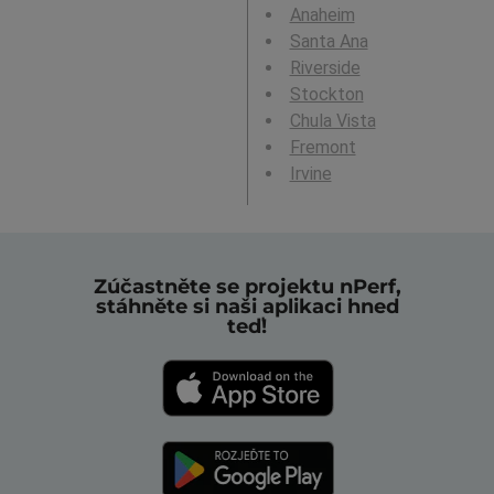
Anaheim
Santa Ana
Riverside
Stockton
Chula Vista
Fremont
Irvine
Zúčastněte se projektu nPerf,
stáhněte si naši aplikaci hned
teď!