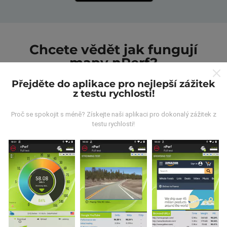
Chcete vědět jak fungují
mapy nPerf?
Přejděte do aplikace pro nejlepší zážitek
z testu rychlosti!
Proč se spokojit s méně? Získejte naši aplikaci pro dokonalý zážitek z
testu rychlosti!
Odkud pocházejí data?
Data jsou shromažďována z testů prováděných
uživateli aplikace nPerf. Jedná se o testy prováděné v
reálných podmínkách přímo v terénu. Pokud se chcete
také zapojit, stáhněte si do svého smartphonu
aplikaci nPerf.
Čím více údajů bude, tím komplexnější
budou mapy!