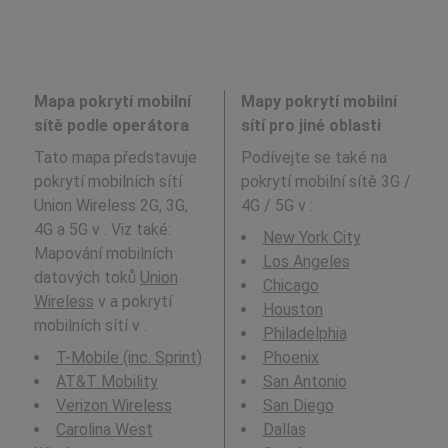
Mapa pokrytí mobilní
Mapy pokrytí mobilní
sítě podle operátora
sítí pro jiné oblasti
Tato mapa představuje
Podívejte se také na
pokrytí mobilních sítí
pokrytí mobilní sítě 3G /
Union Wireless 2G, 3G,
4G / 5G v
:
4G a 5G v . Viz také:
New York City
Mapování mobilních
Los Angeles
datových toků
Union
Chicago
Wireless
v a pokrytí
Houston
mobilních sítí v .
Philadelphia
T-Mobile (inc. Sprint)
Phoenix
AT&T Mobility
San Antonio
Verizon Wireless
San Diego
Carolina West
Dallas