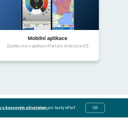
Mobilní aplikace
Zjistěte více o aplikaci nPerf pro Android a iOS
u s koncovým uživatelem
pro testy nPerf.
OK