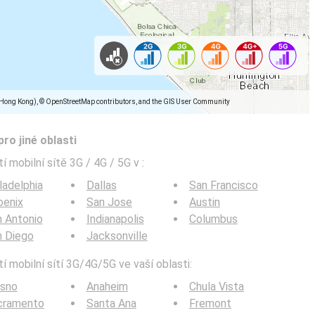
(Hong Kong), © OpenStreetMap contributors, and the GIS User Community
pro jiné oblasti
í mobilní sítě 3G / 4G / 5G v
:
ladelphia
Dallas
San Francisco
oenix
San Jose
Austin
 Antonio
Indianapolis
Columbus
n Diego
Jacksonville
í mobilní sítí 3G/4G/5G ve vaší oblasti:
esno
Anaheim
Chula Vista
cramento
Santa Ana
Fremont