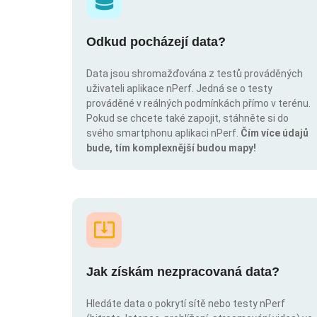
Odkud pocházejí data?
Data jsou shromažďována z testů prováděných
uživateli aplikace nPerf. Jedná se o testy
prováděné v reálných podmínkách přímo v terénu.
Pokud se chcete také zapojit, stáhněte si do
svého smartphonu aplikaci nPerf.
Čím více údajů
bude, tím komplexnější budou mapy!
Jak získám nezpracovaná data?
Hledáte data o pokrytí sítě nebo testy nPerf