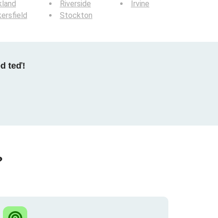
kland
Riverside
Irvine
ersfield
Stockton
ed teď!
?