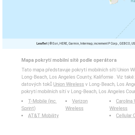
Leaflet
|
© Esri, HERE, Garmin, Intermap, increment P Corp., GEBCO, U
Mapa pokrytí mobilní sítě podle operátora
Tato mapa představuje pokrytí mobilních sítí Union Wi
Long-Beach, Los Angeles County, Kalifornie . Viz také
datových toků
Union Wireless
v Long-Beach, Los Angel
pokrytí mobilních sítí v Long-Beach, Los Angeles Count
T-Mobile (inc.
Verizon
Carolina
Sprint)
Wireless
Wireless
AT&T Mobility
Cellular