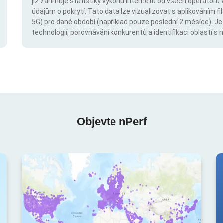
již zahrnuje statistiky výkonu internetu od všech operátorů 
údajům o pokrytí. Tato data lze vizualizovat s aplikováním fil
5G) pro dané období (například pouze poslední 2 měsíce). Je
technologií, porovnávání konkurentů a identifikaci oblastí 
Objevte nPerf