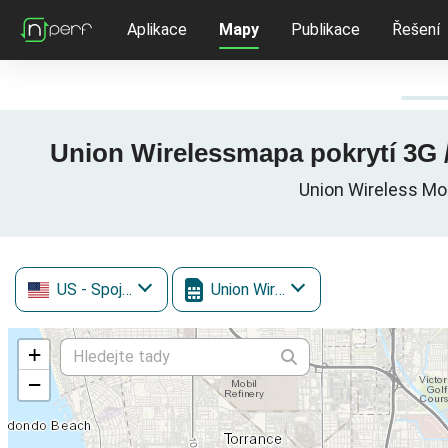
Aplikace
Mapy
Publikace
Řešení
Union Wirelessmapa pokrytí 3G /
Union Wireless Mob
US
- Spojené státy
Union Wireless
+
−