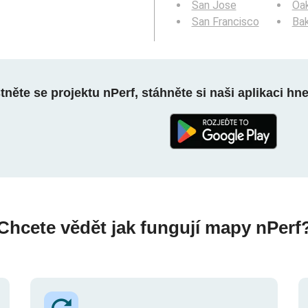
San Jose
Oa
San Francisco
Bak
něte se projektu nPerf, stáhněte si naši aplikaci hn
Chcete vědět jak fungují mapy nPerf