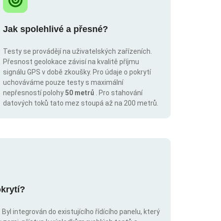
Jak spolehlivé a přesné?
Testy se provádějí na uživatelských zařízeních.
Přesnost geolokace závisí na kvalitě příjmu
signálu GPS v době zkoušky. Pro údaje o pokrytí
uchováváme pouze testy s maximální
nepřesností polohy
50 metrů
. Pro stahování
datových toků tato mez stoupá až na 200 metrů.
krytí?
Byl integrován do existujícího řídícího panelu, který