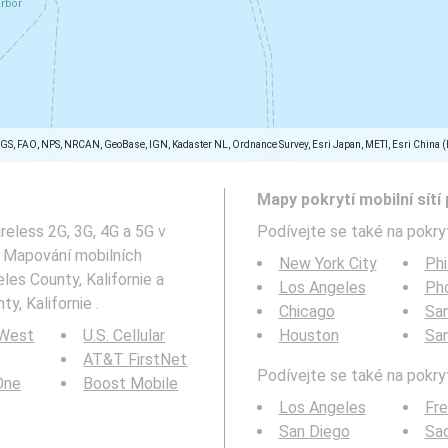
SGS, FAO, NPS, NRCAN, GeoBase, IGN, Kadaster NL, Ordnance Survey, Esri Japan, METI, Esri China 
Mapy pokrytí mobilní sítí 
reless 2G, 3G, 4G a 5G v
Podívejte se také na pokryt
: Mapování mobilních
New York City
Phi
es County, Kalifornie a
Los Angeles
Ph
y, Kalifornie .
Chicago
San
 West
U.S. Cellular
Houston
Sa
AT&T FirstNet
Podívejte se také na pokryt
 One
Boost Mobile
Los Angeles
Fr
San Diego
Sa