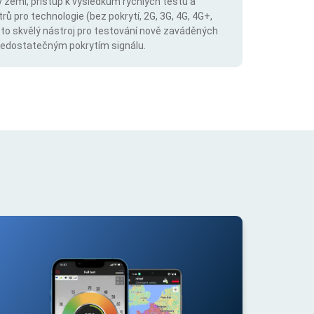
v zemi, přístup k výsledkům rychlých testů a
trů pro technologie (bez pokrytí, 2G, 3G, 4G, 4G+,
 to skvělý nástroj pro testování nově zaváděných
s nedostatečným pokrytím signálu.