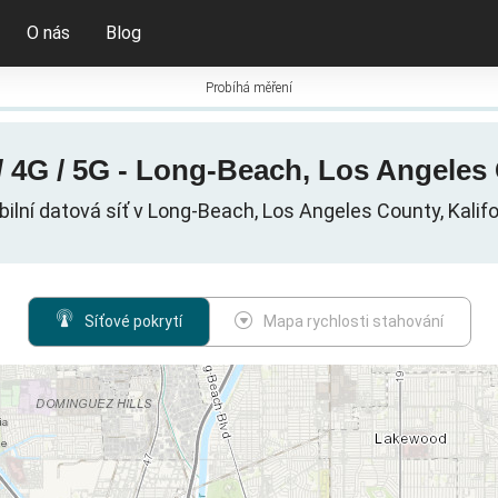
O nás
Blog
Probíhá měření
 4G / 5G - Long-Beach, Los Angeles C
ilní datová síť v Long-Beach, Los Angeles County, Kalifo
Síťové pokrytí
Mapa rychlosti stahování