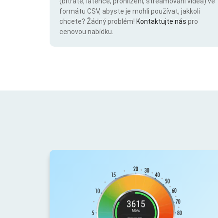
(bitrate, latence, prohlížení, streamování videa) ve
formátu CSV, abyste je mohli používat, jakkoli
chcete? Žádný problém!
Kontaktujte nás
pro
cenovou nabídku.