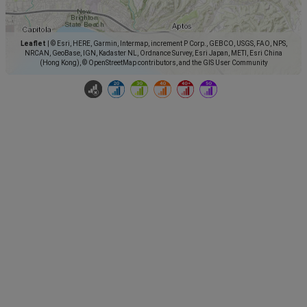
Leaflet
|
© Esri, HERE, Garmin, Intermap, increment P Corp., GEBCO, USGS, FAO, NPS,
NRCAN, GeoBase, IGN, Kadaster NL, Ordnance Survey, Esri Japan, METI, Esri China
(Hong Kong), © OpenStreetMap contributors, and the GIS User Community