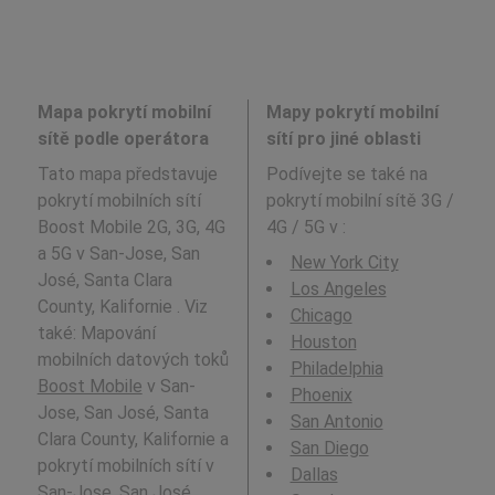
Mapa pokrytí mobilní
Mapy pokrytí mobilní
sítě podle operátora
sítí pro jiné oblasti
Tato mapa představuje
Podívejte se také na
pokrytí mobilních sítí
pokrytí mobilní sítě 3G /
Boost Mobile 2G, 3G, 4G
4G / 5G v
:
a 5G v San-Jose, San
New York City
José, Santa Clara
Los Angeles
County, Kalifornie . Viz
Chicago
také: Mapování
Houston
mobilních datových toků
Philadelphia
Boost Mobile
v San-
Phoenix
Jose, San José, Santa
San Antonio
Clara County, Kalifornie a
San Diego
pokrytí mobilních sítí v
Dallas
San-Jose, San José,