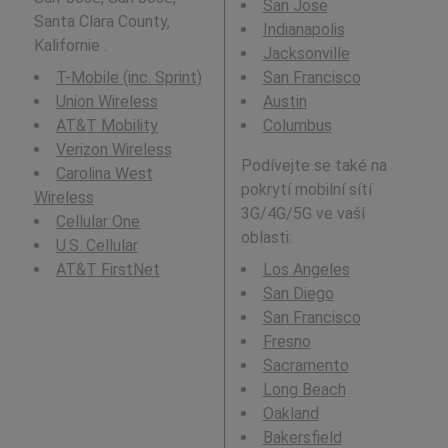
San Jose
Santa Clara County,
Indianapolis
Kalifornie .
Jacksonville
T-Mobile (inc. Sprint)
San Francisco
Union Wireless
Austin
AT&T Mobility
Columbus
Verizon Wireless
Podívejte se také na
Carolina West
pokrytí mobilní sítí
Wireless
3G/4G/5G ve vaší
Cellular One
oblasti:
U.S. Cellular
AT&T FirstNet
Los Angeles
San Diego
San Francisco
Fresno
Sacramento
Long Beach
Oakland
Bakersfield