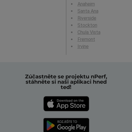
Anaheim
Santa Ana
Riverside
Stockton
Chula Vista
Fremont
Irvine
Zúčastněte se projektu nPerf,
stáhněte si naši aplikaci hned
teď!