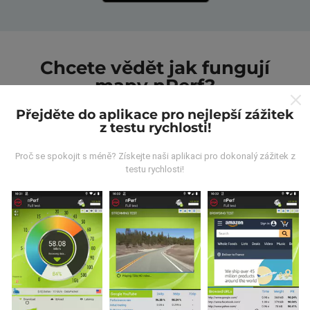
Chcete vědět jak fungují
mapy nPerf?
Přejděte do aplikace pro nejlepší zážitek
z testu rychlosti!
Proč se spokojit s méně? Získejte naši aplikaci pro dokonalý zážitek z
testu rychlosti!
Odkud pocházejí data?
Data jsou shromažďována z testů prováděných
uživateli aplikace nPerf. Jedná se o testy prováděné v
reálných podmínkách přímo v terénu. Pokud se chcete
také zapojit, stáhněte si do svého smartphonu
aplikaci nPerf.
Čím více údajů bude, tím komplexnější
budou mapy!