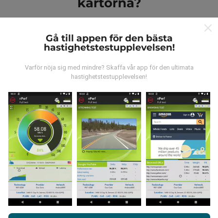
kartorna?
Gå till appen för den bästa
hastighetstestupplevelsen!
Varför nöja sig med mindre? Skaffa vår app för den ultimata
Var kommer datan ifrån?
hastighetstestupplevelsen!
Data samlas in från tester gjorda av våra användare
av nPerf-appen. Det här är tester som utförs under
verkliga förhållanden, direkt på fältet. Om du också vill
bidra, behöver du bara ladda ner nPerf-appen till din
smartphone.
Ju mer data det finns, desto mer
omfattande kommer kartorna att bli!
Genom att surfa på nPerf.com samtycker du till vår