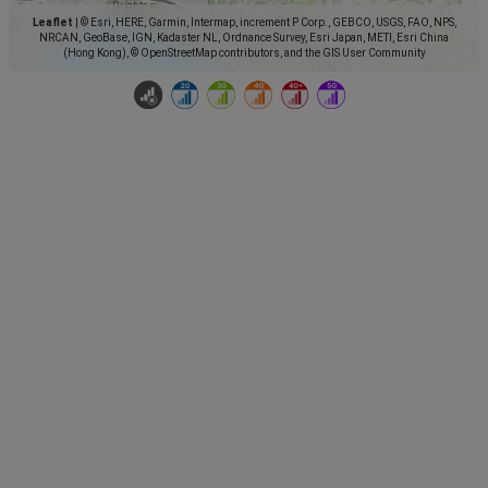
Leaflet
|
© Esri, HERE, Garmin, Intermap, increment P Corp., GEBCO, USGS, FAO, NPS,
NRCAN, GeoBase, IGN, Kadaster NL, Ordnance Survey, Esri Japan, METI, Esri China
(Hong Kong), © OpenStreetMap contributors, and the GIS User Community