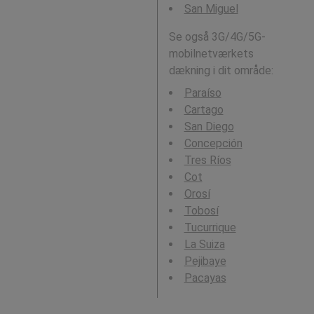
San Miguel
Se også 3G/4G/5G-
mobilnetværkets
dækning i dit område:
Paraíso
Cartago
San Diego
Concepción
Tres Ríos
Cot
Orosí
Tobosí
Tucurrique
La Suiza
Pejibaye
Pacayas