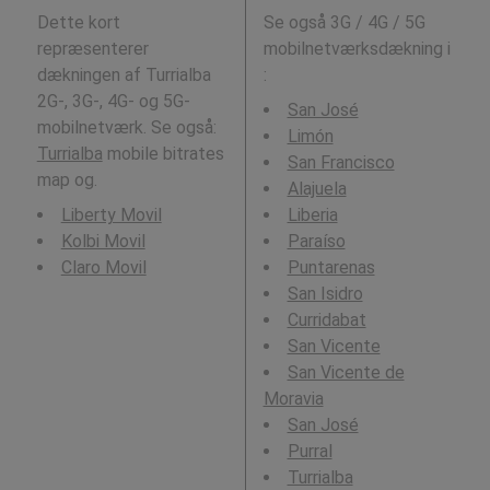
Dette kort
Se også 3G / 4G / 5G
repræsenterer
mobilnetværksdækning i
dækningen af Turrialba
:
2G-, 3G-, 4G- og 5G-
San José
mobilnetværk. Se også:
Limón
Turrialba
mobile bitrates
San Francisco
map og.
Alajuela
Liberty Movil
Liberia
Kolbi Movil
Paraíso
Claro Movil
Puntarenas
San Isidro
Curridabat
San Vicente
San Vicente de
Moravia
San José
Purral
Turrialba