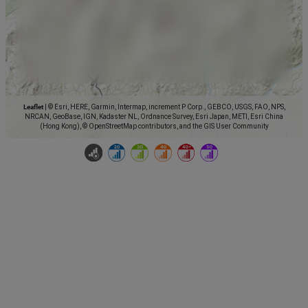
Leaflet
|
© Esri, HERE, Garmin, Intermap, increment P Corp., GEBCO, USGS, FAO, NPS,
NRCAN, GeoBase, IGN, Kadaster NL, Ordnance Survey, Esri Japan, METI, Esri China
(Hong Kong), © OpenStreetMap contributors, and the GIS User Community