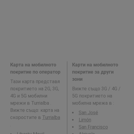
Карта на мобилното
Карти на мобилното
покритие по оператор
покритие за други
зони
Тази карта представя
покритието на 2G, 3G,
Вижте също 3G / 4G /
4G и 5G мобилни
5G покритието на
мрежи в Turrialba .
мобилна мрежа в
:
Вижте също: карта на
San José
скоростите в
Turrialba
Limón
.
San Francisco