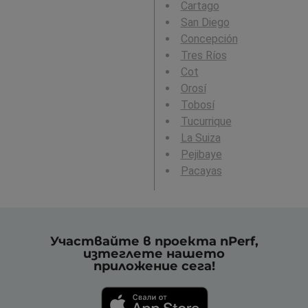
Cartago
San Diego
Concepción
Tres Ríos
Cot
Orosí
Tobosí
Tucurrique
La Suiza
Pejibaye
Pacayas
Участвайте в проекта nPerf,
изтеглете нашето
приложение сега!