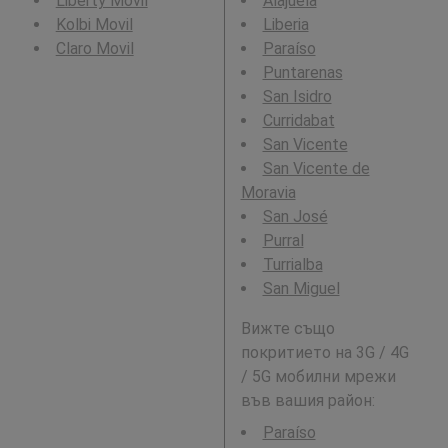
Liberty Movil
Alajuela
Kolbi Movil
Liberia
Claro Movil
Paraíso
Puntarenas
San Isidro
Curridabat
San Vicente
San Vicente de
Moravia
San José
Purral
Turrialba
San Miguel
Вижте също
покритието на 3G / 4G
/ 5G мобилни мрежи
във вашия район:
Paraíso