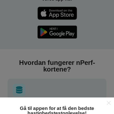
Hvordan fungerer nPerf-
kortene?
Hvor kommer dataene fra?
Gå til appen for at få den bedste
hastighedstestoplevelse!