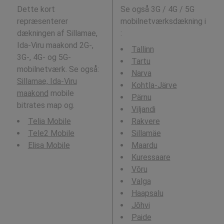
Dette kort
Se også 3G / 4G / 5G
repræsenterer
mobilnetværksdækning i
dækningen af Sillamae,
:
Ida-Viru maakond 2G-,
Tallinn
3G-, 4G- og 5G-
Tartu
mobilnetværk. Se også:
Narva
Sillamae, Ida-Viru
Kohtla-Järve
maakond
mobile
Pärnu
bitrates map og.
Viljandi
Telia Mobile
Rakvere
Tele2 Mobile
Sillamäe
Elisa Mobile
Maardu
Kuressaare
Võru
Valga
Haapsalu
Jõhvi
Paide