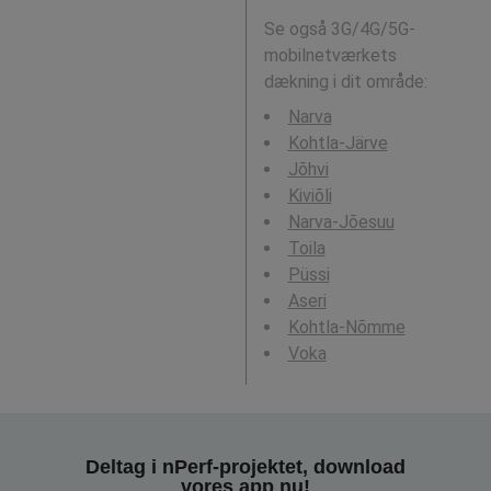
Se også 3G/4G/5G-
mobilnetværkets
dækning i dit område:
Narva
Kohtla-Järve
Jõhvi
Kiviõli
Narva-Jõesuu
Toila
Püssi
Aseri
Kohtla-Nõmme
Voka
Deltag i nPerf-projektet, download
vores app nu!