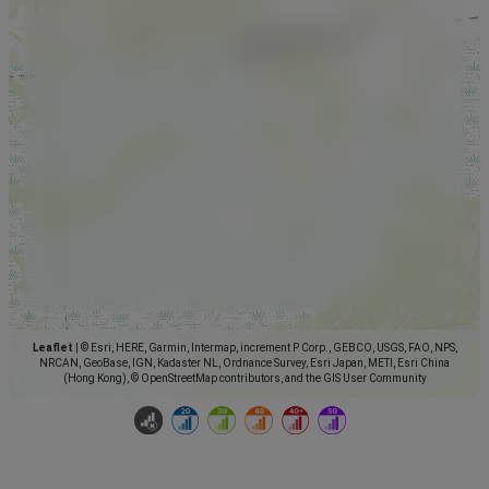
Leaflet
|
© Esri, HERE, Garmin, Intermap, increment P Corp., GEBCO, USGS, FAO, NPS,
NRCAN, GeoBase, IGN, Kadaster NL, Ordnance Survey, Esri Japan, METI, Esri China
(Hong Kong), © OpenStreetMap contributors, and the GIS User Community