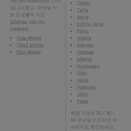
Ida-Viru maakond로 나타
Tallinn
냅니다.참고 : 모바일 비
Tartu
트 전송률의 지도
Narva
Sillamae, Ida-Viru
Kohtla-Järve
maakond
.
Pärnu
Telia Mobile
Viljandi
Tele2 Mobile
Rakvere
Elisa Mobile
Sillamäe
Maardu
Kuressaare
Võru
Valga
Haapsalu
Jõhvi
Paide
해당 지역의 3G / 4G /
5G 모바일 네트워크 커
버리지도 확인하세요: