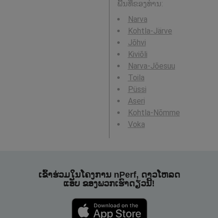
ພື້ນທີ່ຂອງທ່ານ:
Narva
Kohtla-Järve
Jõhvi
Kiviõli
Narva-Jõesuu
Toila
Püssi
Aseri
Kohtla-Nõmme
Voka
ເຂົ້າຮ່ວມໃນໂຄງການ nPerf, ດາວໂຫລດ
ແອັບ ຂອງພວກເຮົາດຽວນີ້!