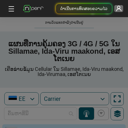
ດຳເນີນການທົດສອບຄວາມໄວ
ການວັດແທກກໍາລັງດໍາເນີນຢູ່
ແຜນທີ່ການຄຸ້ມຄອງ 3G / 4G / 5G ໃນ
Sillamae, Ida-Viru maakond, ເອສ
ໂຕເນຍ
ເຄືອຂ່າຍຂໍ້ມູນ Cellular ໃນ Sillamae, Ida-Viru maakond,
Ida-Virumaa, ເອສໂຕເນຍ
EE