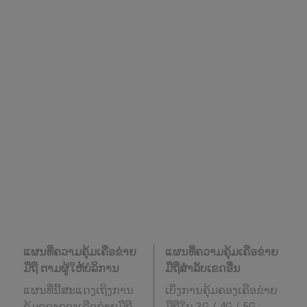
ແຜນທີ່ຄວາມຄຸ້ມເຄືອຂ່າຍ
ແຜນທີ່ຄວາມຄຸ້ມເຄືອຂ່າຍ
ມືຖື ຕາມຜູ້ໃຫ້ບໍລິການ
ມືຖືສໍາລັບເຂດອື່ນ
ແຜນທີ່ນີ້ສະແດງເຖິງການ
ເບິ່ງການຄຸ້ມຄອງເຄືອຂ່າຍ
ຄຸ້ມຄອງຂອງເຄືອຂ່າຍມືຖື
ມືຖືໃນ 3G / 4G / 5G
: