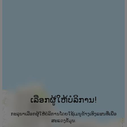
ເລືອກຜູ້ໃຫ້ບໍລິການ!
ກະລຸນາເລືອກຜູ້ໃຫ້ບໍລິການໂດຍໃຊ້ເມນູຂ້າງເທິງແຜນທີ່ເພື່ອ
ສະແດງຂໍ້ມູນ.