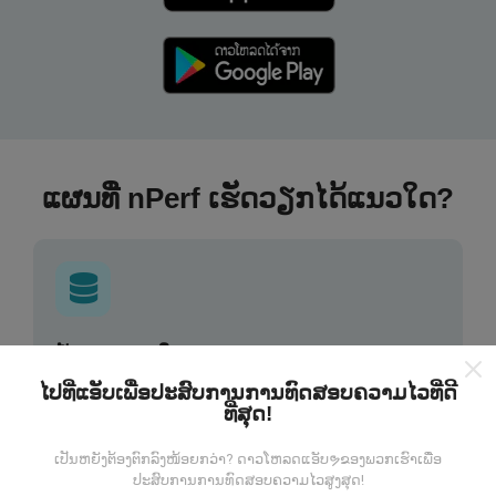
ແຜນທີ່ nPerf ເຮັດວຽກໄດ້ແນວໃດ?
ຂໍ້ມູນມາຈາກໃສ?
ໄປທີ່ແອັບເພື່ອປະສົບການການທົດສອບຄວາມໄວທີ່ດີ
ຂໍ້ມູນຈະຖືກເກັບ ກຳ ຈາກການທົດສອບທີ່ ດຳ ເນີນໂດຍຜູ້ໃຊ້ app
ທີ່ສຸດ!
nPerf. ນີ້ແມ່ນການທົດສອບທີ່ ດຳ ເນີນໃນສະພາບຕົວຈິງ, ໂດຍ
ກົງໃນພາກສະ ໜາມ. ຖ້າທ່ານຢາກມີສ່ວນຮ່ວມຄືກັນ, ສິ່ງທີ່ທ່ານ
ເປັນຫຍັງຕ້ອງຕົກລົງໜ້ອຍກວ່າ? ດາວໂຫລດແອັບຯຂອງພວກເຮົາເພື່ອ
ຕ້ອງເຮັດຄືການດາວໂຫລດແອັບ app nPerf ລົງໃນໂທລະສັບ
ປະສົບການການທົດສອບຄວາມໄວສູງສຸດ!