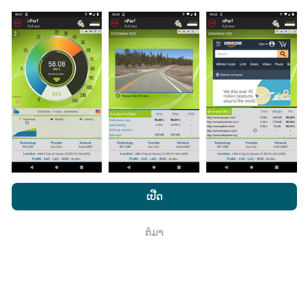
ສະຫຼາດຂອງທ່ານ.
ຍິ່ງມີຂໍ້ມູນຫຼາຍເທົ່າໃດ, ຍິ່ງຈະມີແຜນທີ່ທີ່
ຄົບຖ້ວນເທົ່າໃດ!
ມີການປັບປຸງແນວໃດ?
ແຜນທີ່ການຄຸ້ມຄອງເຄືອຂ່າຍຖືກອັບເດດໂດຍອັດຕະໂນມັດໂດຍ
bot ທຸກໆຊົ່ວໂມງ. ແຜນທີ່ຄວາມໄວແມ່ນ
ຖືກປັບປຸງທຸກໆ 15 ນາທີ
ໂດຍການເຂົ້າເບິ່ງເວັບໄຊທ໌ nPerf.com, ທ່ານຍິນຍອມໃຫ້ພວກເຮົາ
. ຂໍ້ມູນຖືກສະແດງເປັນເວລາສອງປີ. ຫຼັງຈາກສອງປີ, ຂໍ້ມູນເກົ່າແກ່
ນະໂຍບາຍຄວາມເປັນສ່ວນຕົວແລະການໃຊ້ຄຸກກີ
ພ້ອມທັງການທົດສອບ
ທີ່ສຸດກໍ່ຖືກລຶບອອກຈາກແຜນທີ່ ໜຶ່ງ ຄັ້ງຕໍ່ເດືອນ.
ເປີດ
nPerf ຂອງພວກເຮົາ
ສັນຍາອະນຸຍາດຜູ້ໃຊ້ສຸດທ້າຍ
.
ຕໍ່ມາ
ຕົກ​ລົງ
ມັນມີຄວາມ ໜ້າ ເຊື່ອຖືແລະຖືກຕ້ອງແນວໃດ?