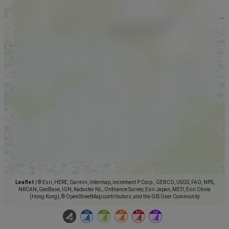
Leaflet
|
© Esri, HERE, Garmin, Intermap, increment P Corp., GEBCO, USGS, FAO, NPS,
NRCAN, GeoBase, IGN, Kadaster NL, Ordnance Survey, Esri Japan, METI, Esri China
(Hong Kong), © OpenStreetMap contributors, and the GIS User Community