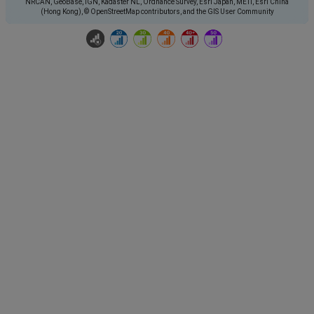
NRCAN, GeoBase, IGN, Kadaster NL, Ordnance Survey, Esri Japan, METI, Esri China
(Hong Kong), © OpenStreetMap contributors, and the GIS User Community