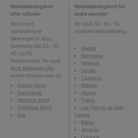
Mobildækningskort
Mobildækningskort for
efter udbyder
andre områder
Dette kort
Se også 3G / 4G / 5G
repræsenterer
mobilnetværksdækning i
dækningen af Ibiza,
:
Baleariske Øer 2G-, 3G-,
Madrid
4G- og 5G-
Barcelona
mobilnetværk. Se også:
Valencia
Ibiza, Baleariske Øer
Sevilla
mobile bitrates map og.
Zaragoza
Orange Movil
Málaga
MasOrange
Murcia
Movistar Movil
Palma
Vodafone Movil
Las Palmas de Gran
Digi
Canaria
Bilbao
Alicante
Córdoba