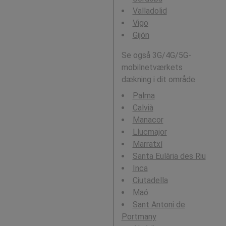
Valladolid
Vigo
Gijón
Se også 3G/4G/5G-
mobilnetværkets
dækning i dit område:
Palma
Calvià
Manacor
Llucmajor
Marratxí
Santa Eulària des Riu
Inca
Ciutadella
Maó
Sant Antoni de
Portmany