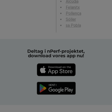
Alcúdia
Felanitx
Pollença
Sóller
sa Pobla
Deltag i nPerf-projektet,
download vores app nu!