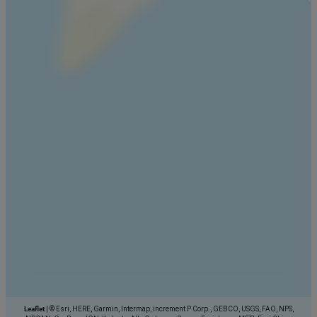
Leaflet
|
© Esri, HERE, Garmin, Intermap, increment P Corp., GEBCO, USGS, FAO, NPS,