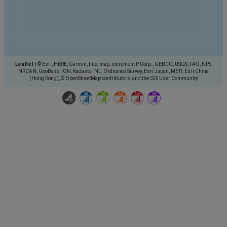
Leaflet
|
© Esri, HERE, Garmin, Intermap, increment P Corp., GEBCO, USGS, FAO, NPS,
NRCAN, GeoBase, IGN, Kadaster NL, Ordnance Survey, Esri Japan, METI, Esri China
(Hong Kong), © OpenStreetMap contributors, and the GIS User Community