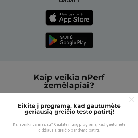
dabar !
Kaip veikia nPerf
žemėlapiai?
Eikite į programą, kad gautumėte
geriausią greičio testo patirtį!
Kam tenkintis mažiau? Gaukite mūsų programą, kad gautumėte
Iš kur gaunami duomenys?
didžiausią greičio bandymo patirtį!