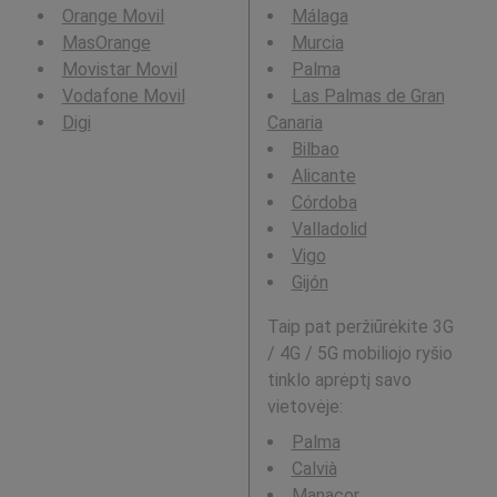
Orange Movil
Málaga
MasOrange
Murcia
Movistar Movil
Palma
Vodafone Movil
Las Palmas de Gran
Digi
Canaria
Bilbao
Alicante
Córdoba
Valladolid
Vigo
Gijón
Taip pat peržiūrėkite 3G
/ 4G / 5G mobiliojo ryšio
tinklo aprėptį savo
vietovėje:
Palma
Calvià
Manacor