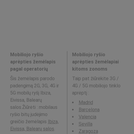
Mobiliojo ryšio
Mobiliojo ryšio
aprėpties žemėlapis
aprėpties žemėlapiai
pagal operatorių
kitoms zonoms
Šis žemėlapis parodo
Taip pat žiūrėkite 3G /
padengimą 2G, 3G, 4G ir
4G / 5G mobiliojo tinklo
5G mobilų ryšį Ibiza,
aprėptį
:
Eivissa, Balearų
Madrid
salos.Žiūrėti : mobilaus
Barcelona
ryšio bitų judėjimo
Valencia
greičio žemėlapis
Ibiza,
Sevilla
Eivissa, Balearų salos
.
Zaragoza