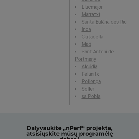
Llucmajor
Marratxí
Santa Eulària des Riu
Inca
Ciutadella
Maó
Sant Antoni de
Portmany
Alcúdia
Felanitx
Pollença
Sóller
sa Pobla
Dalyvaukite „nPerf“ projekte,
atsisiųskite mūsų programėlę