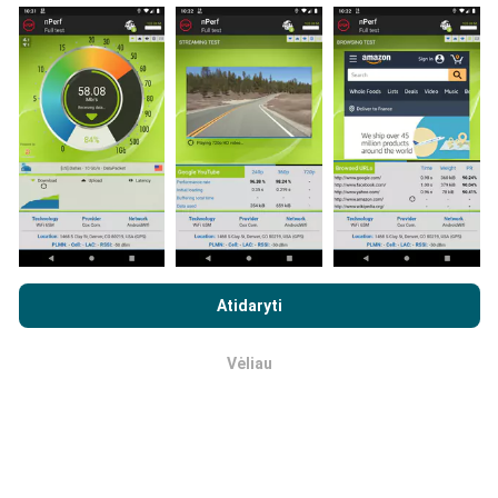
Duomenys renkami iš bandymų, kuriuos atliko „nPerf“
programos vartotojai. Tai testai, atliekami realiomis
sąlygomis, tiesiogiai lauke. Jei ir jūs norite įsitraukti,
tereikia atsisiųsti „nPerf“ programą į savo išmanųjį
telefoną.
Kuo daugiau duomenų, tuo išsamesni bus
žemėlapiai!
Visi bandymų rezultatai rodomi
žemėlapiuose. Filtravimo taisyklės taikomos prieš
skaičiavimo parodymus.
Naršydami „nPerf.com“ sutinkate su mūsų
privatumo ir slapukų
naudojimo politika
, taip pat su „nPerf“ testu
Galutinio
Atidaryti
vartotojo licencijos sutartis
.
Kaip atliekami atnaujinimai?
Vėliau
Gerai
Tinklo aprėpties žemėlapius robotas automatiškai
atnaujina kas valandą. Greičio žemėlapiai
atnaujinami
kas 15 minučių
. Duomenys rodomi dvejus metus. Po
dvejų metų seniausi duomenys iš žemėlapių
pašalinami kartą per mėnesį.