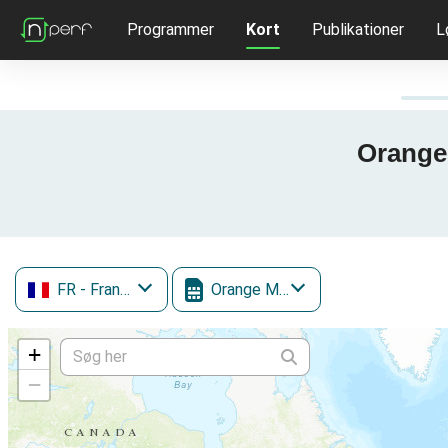
Programmer
Kort
Publikationer
L
Orange 
FR
- Frankrig
Orange Mobile
+
−