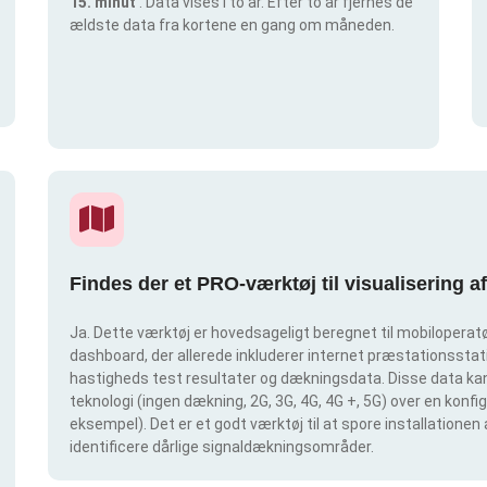
15. minut
. Data vises i to år. Efter to år fjernes de
ældste data fra kortene en gang om måneden.
Findes der et PRO-værktøj til visualisering 
Ja. Dette værktøj er hovedsageligt beregnet til mobiloperatør
dashboard, der allerede inkluderer internet præstationsstatis
hastigheds test resultater og dækningsdata. Disse data kan 
teknologi (ingen dækning, 2G, 3G, 4G, 4G +, 5G) over en konf
eksempel). Det er et godt værktøj til at spore installationen
identificere dårlige signaldækningsområder.