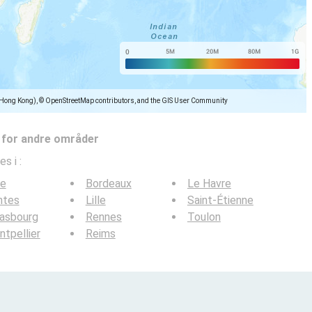
(Hong Kong), © OpenStreetMap contributors, and the GIS User Community
 for andre områder
es i
:
ce
Bordeaux
Le Havre
ntes
Lille
Saint-Étienne
rasbourg
Rennes
Toulon
tpellier
Reims