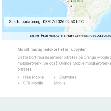
Sidste opdatering :
08/07/2026 02:53 UTC
Leaflet
|
© Esri, HERE, Garmin, Intermap, increment P Corp., GEBCO, U
Mobilt hastighedskort efter udbyder
Dette kort repræsenterer bitrates på Orange Mobile 
mobilnetværk. Se også:
Orange Mobile
mobilnetværks
bitrates.
Free Mobile
Bouygues
SFR Mobile
Mobile