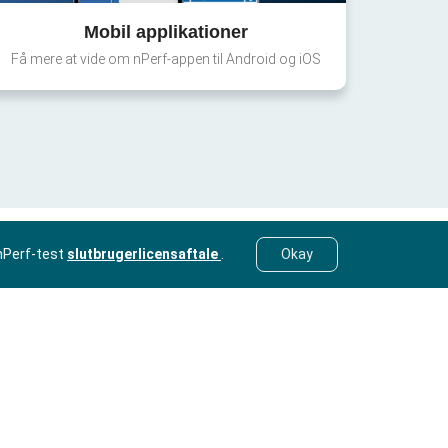
Mobil applikationer
Få mere at vide om nPerf-appen til Android og iOS
nPerf-test
slutbrugerlicensaftale
.
Okay