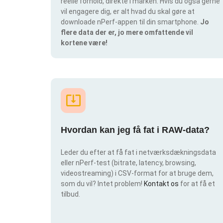
reelle forhold, direkte i marken. Hvis du også gerne
vil engagere dig, er alt hvad du skal gøre at
downloade nPerf-appen til din smartphone.
Jo
flere data der er, jo mere omfattende vil
kortene være!
Hvordan kan jeg få fat i RAW-data?
Leder du efter at få fat i netværksdækningsdata
eller nPerf-test (bitrate, latency, browsing,
videostreaming) i CSV-format for at bruge dem,
som du vil? Intet problem!
Kontakt os
for at få et
tilbud.