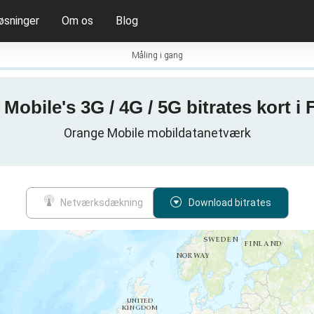
øsninger
Om os
Blog
Måling i gang
Mobile's 3G / 4G / 5G bitrates kort i 
Orange Mobile mobildatanetværk
Netværksdækning
Download bitrates