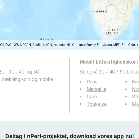
SGS, FAO, NPS, NRCAN, GeoBase, IGN, Kadaster NL, Ordnance Survey, Esri Japan, METI, Esri China 
Mobilt bithastighedskort
2G-, 3G-, 4G-og 5G-
Se også 3G / 4G / 5G bitrat
 dækning kort og mobile
Paris
Ni
Marseille
Na
Lyon
St
Toulouse
Mon
Deltag i nPerf-projektet, download vores app nu!