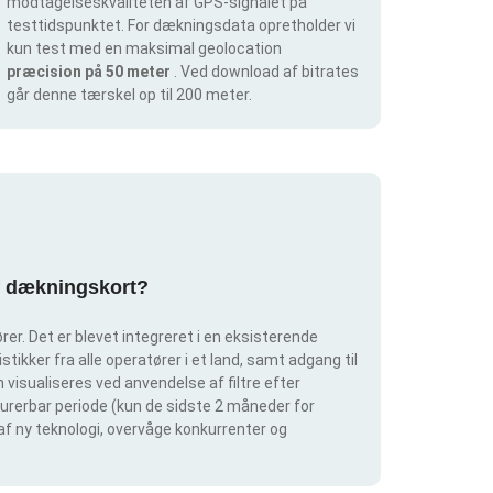
modtagelseskvaliteten af GPS-signalet på
testtidspunktet. For dækningsdata opretholder vi
kun test med en maksimal geolocation
præcision på 50 meter
. Ved download af bitrates
går denne tærskel op til 200 meter.
af dækningskort?
er. Det er blevet integreret i en eksisterende
tikker fra alle operatører i et land, samt adgang til
visualiseres ved anvendelse af filtre efter
igurerbar periode (kun de sidste 2 måneder for
 af ny teknologi, overvåge konkurrenter og