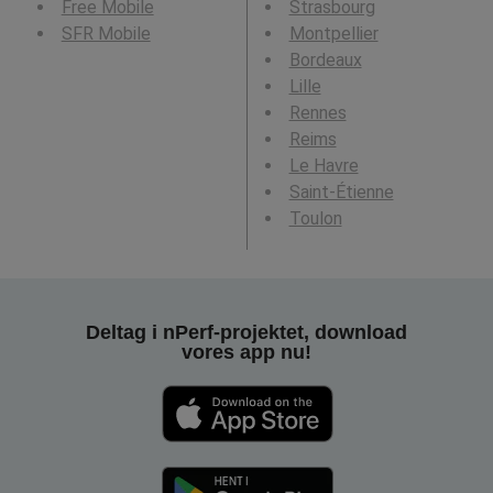
Free Mobile
Strasbourg
SFR Mobile
Montpellier
Bordeaux
Lille
Rennes
Reims
Le Havre
Saint-Étienne
Toulon
Deltag i nPerf-projektet, download
vores app nu!