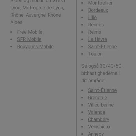
Alpes og mobile bitrates i
Montpellier
Lyon, Métropole de Lyon,
Bordeaux
Rhône, Auvergne-Rhône-
Lille
Alpes .
Rennes
Free Mobile
Reims
SFR Mobile
Le Havre
Bouygues Mobile
Saint-Étienne
Toulon
Se også 3G/4G/5G-
bithastighederne i
dit område:
Saint-Étienne
Grenoble
Villeurbanne
Valence
Chambéry
Vénissieux
Annecy