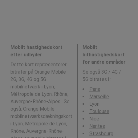
Mobilt hastighedskort
Mobilt
efter udbyder
bithastighedskort
for andre områder
Dette kort repræsenterer
bitrater på Orange Mobile
Se også 3G / 4G /
2G, 3G, 4G og 5G
5G bitrates i
:
mobilnetværk i Lyon,
Paris
Métropole de Lyon, Rhône,
Marseille
Auvergne-Rhône-Alpes . Se
Lyon
også:
Orange Mobile
Toulouse
mobilnetværksdækningskort
Nice
i Lyon, Métropole de Lyon,
Nantes
Rhône, Auvergne-Rhône-
Strasbourg