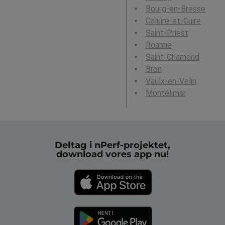
Bourg-en-Bresse
Caluire-et-Cuire
Saint-Priest
Roanne
Saint-Chamond
Bron
Vaulx-en-Velin
Montélimar
Deltag i nPerf-projektet,
download vores app nu!