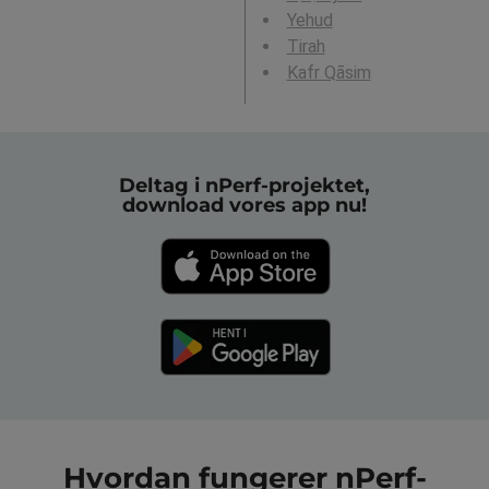
Yehud
Tirah
Kafr Qāsim
Deltag i nPerf-projektet,
download vores app nu!
Hvordan fungerer nPerf-