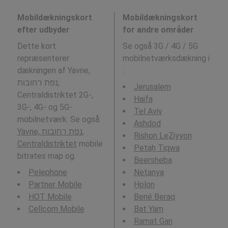
Mobildækningskort
Mobildækningskort
efter udbyder
for andre områder
Dette kort
Se også 3G / 4G / 5G
repræsenterer
mobilnetværksdækning i
dækningen af Yavne,
:
נפת רחובות,
Jerusalem
Centraldistriktet 2G-,
Haifa
3G-, 4G- og 5G-
Tel Aviv
mobilnetværk. Se også:
Ashdod
Yavne, נפת רחובות,
Rishon LeẔiyyon
Centraldistriktet
mobile
Petaẖ Tiqwa
bitrates map og.
Beersheba
Pelephone
Netanya
Partner Mobile
H̱olon
HOT Mobile
Bené Beraq
Cellcom Mobile
Bat Yam
Ramat Gan