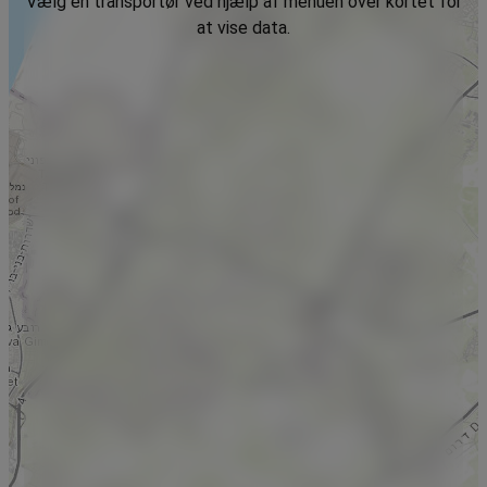
Vælg en transportør ved hjælp af menuen over kortet for
at vise data.