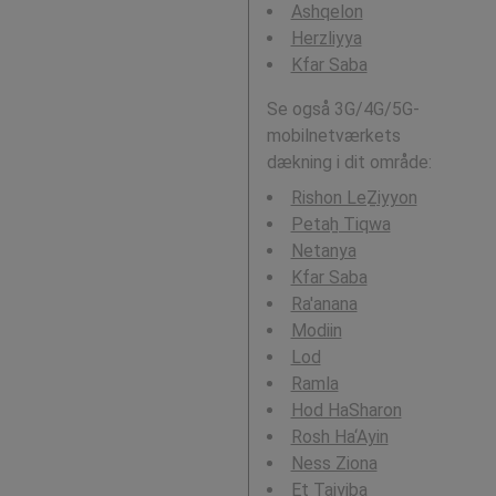
Ashqelon
Herzliyya
Kfar Saba
Se også 3G/4G/5G-
mobilnetværkets
dækning i dit område:
Rishon LeẔiyyon
Petaẖ Tiqwa
Netanya
Kfar Saba
Ra'anana
Modiin
Lod
Ramla
Hod HaSharon
Rosh Ha‘Ayin
Ness Ziona
Eṭ Ṭaiyiba