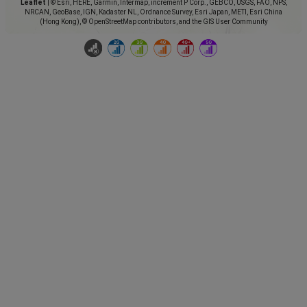
Leaflet
|
© Esri, HERE, Garmin, Intermap, increment P Corp., GEBCO, USGS, FAO, NPS,
NRCAN, GeoBase, IGN, Kadaster NL, Ordnance Survey, Esri Japan, METI, Esri China
(Hong Kong), © OpenStreetMap contributors, and the GIS User Community