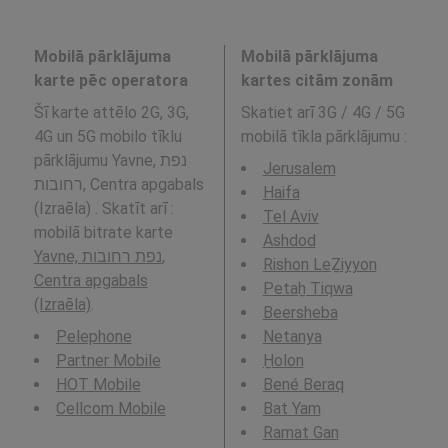
Mobilā pārklājuma
Mobilā pārklājuma
karte pēc operatora
kartes citām zonām
Šī karte attēlo 2G, 3G,
Skatiet arī 3G / 4G / 5G
4G un 5G mobilo tīklu
mobilā tīkla pārklājumu
:
pārklājumu Yavne, נפת
Jerusalem
רחובות, Centra apgabals
Haifa
(Izraēla) . Skatīt arī :
Tel Aviv
mobilā bitrate karte
Ashdod
Yavne, נפת רחובות,
Rishon LeẔiyyon
Centra apgabals
Petaẖ Tiqwa
(Izraēla)
.
Beersheba
Pelephone
Netanya
Partner Mobile
H̱olon
HOT Mobile
Bené Beraq
Cellcom Mobile
Bat Yam
Ramat Gan