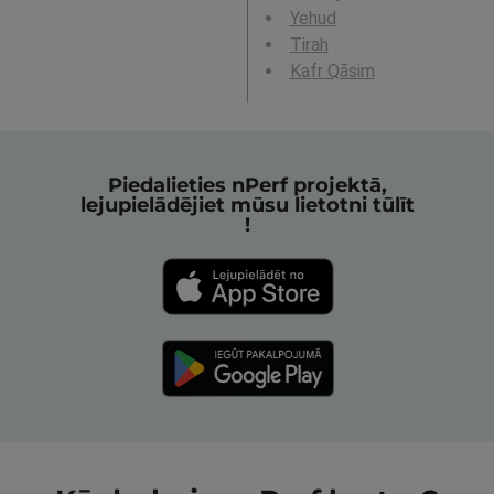
Yehud
Tirah
Kafr Qāsim
Piedalieties nPerf projektā,
lejupielādējiet mūsu lietotni tūlīt
!