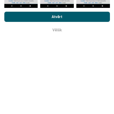
Kā tiek veikti atjauninājumi?
Pārlūkojot vietni nPerf.com, jūs piekrītat mūsu
Tīkla pārklājuma kartes tiek automātiski atjauninātas
Konfidencialitātes un Sīkdatņu Lietošanas Politikai
kā arī
Atvērt
ar botu katru stundu. Ātruma kartes tiek
atjauninātas
mūsu nPerf testa
Gala Lietotāja Licenses Līgums
.
ik pēc 15 minūtēm
. Dati tiek parādīti divus gadus. Pēc
diviem gadiem, vecākie dati tiek izņemti no kartēm
Vēlāk
Labi
reizi mēnesī.
Cik tas ir uzticams un precīzs?
Testi tiek veikti lietotāju ierīcēm. Ģeogrāfiskās
atrašanās vietas precizitāte ir atkarīga no GPS
signāla uztveršanas kvalitātes testa laikā. Attiecībā
uz seguma datiem, mēs saglabājam tikai testus ar
maksimālo ģeogrāfiskās atrašanās vietas
precizitāti
50 metri
. Lai lejupielādētu bitu pārraides ātrumam, šis