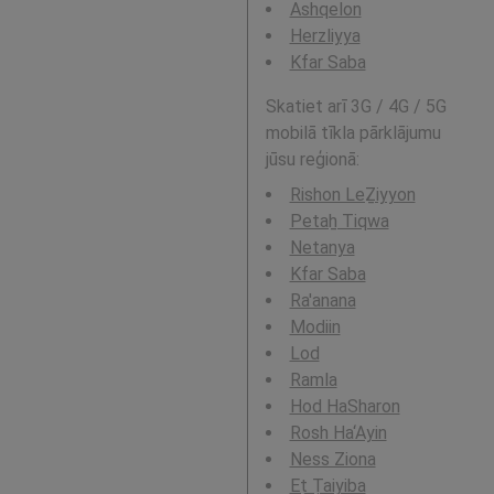
Ashqelon
Herzliyya
Kfar Saba
Skatiet arī 3G / 4G / 5G
mobilā tīkla pārklājumu
jūsu reģionā:
Rishon LeẔiyyon
Petaẖ Tiqwa
Netanya
Kfar Saba
Ra'anana
Modiin
Lod
Ramla
Hod HaSharon
Rosh Ha‘Ayin
Ness Ziona
Eṭ Ṭaiyiba