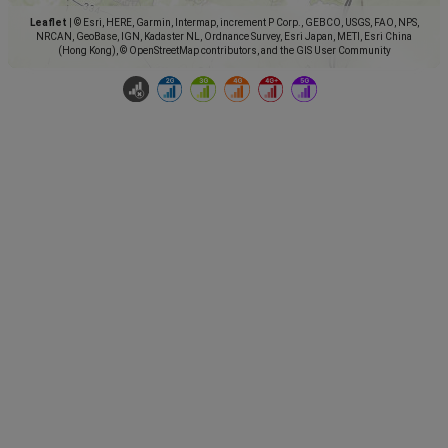
Leaflet
|
© Esri, HERE, Garmin, Intermap, increment P Corp., GEBCO, USGS, FAO, NPS,
NRCAN, GeoBase, IGN, Kadaster NL, Ordnance Survey, Esri Japan, METI, Esri China
(Hong Kong), © OpenStreetMap contributors, and the GIS User Community