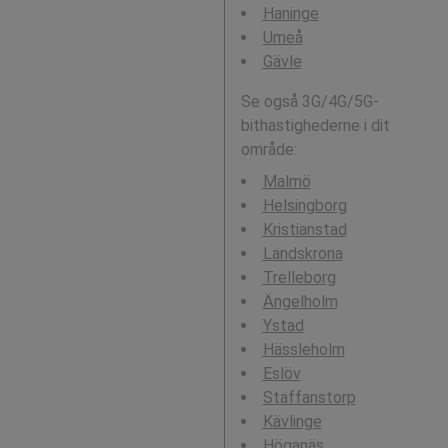
Haninge
Umeå
Gävle
Se også 3G/4G/5G-
bithastighederne i dit
område:
Malmö
Helsingborg
Kristianstad
Landskrona
Trelleborg
Ängelholm
Ystad
Hässleholm
Eslöv
Staffanstorp
Kävlinge
Höganäs