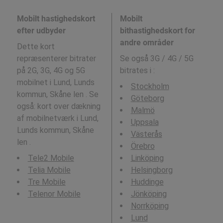
Mobilt hastighedskort
Mobilt
efter udbyder
bithastighedskort for
andre områder
Dette kort
repræsenterer bitrater
Se også 3G / 4G / 5G
på 2G, 3G, 4G og 5G
bitrates i
:
mobilnet i Lund, Lunds
Stockholm
kommun, Skåne len . Se
Göteborg
også: kort over dækning
Malmö
af mobilnetværk i Lund,
Uppsala
Lunds kommun, Skåne
Västerås
len .
Örebro
Tele2 Mobile
Linköping
Telia Mobile
Helsingborg
Tre Mobile
Huddinge
Telenor Mobile
Jönköping
Norrköping
Lund