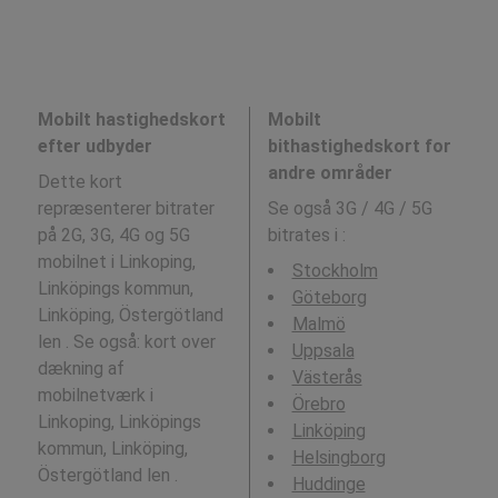
Mobilt hastighedskort
Mobilt
efter udbyder
bithastighedskort for
andre områder
Dette kort
repræsenterer bitrater
Se også 3G / 4G / 5G
på 2G, 3G, 4G og 5G
bitrates i
:
mobilnet i Linkoping,
Stockholm
Linköpings kommun,
Göteborg
Linköping, Östergötland
Malmö
len . Se også: kort over
Uppsala
dækning af
Västerås
mobilnetværk i
Örebro
Linkoping, Linköpings
Linköping
kommun, Linköping,
Helsingborg
Östergötland len .
Huddinge