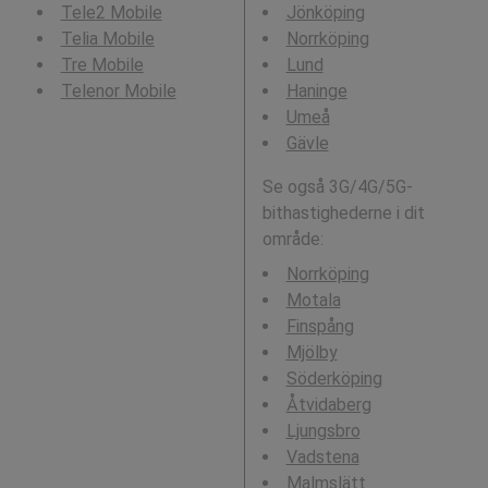
Tele2 Mobile
Jönköping
Telia Mobile
Norrköping
Tre Mobile
Lund
Telenor Mobile
Haninge
Umeå
Gävle
Se også 3G/4G/5G-
bithastighederne i dit
område:
Norrköping
Motala
Finspång
Mjölby
Söderköping
Åtvidaberg
Ljungsbro
Vadstena
Malmslätt