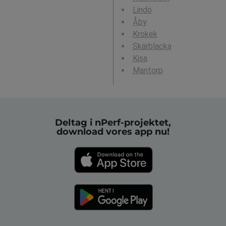
Lindö
Åby
Krokek
Skärblacka
Kisa
Mantorp
Deltag i nPerf-projektet,
download vores app nu!