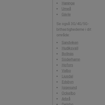
Haninge
Umeå
Gävle
Se også 3G/4G/5G-
bithastighederne i dit
område:
Sandviken
Hudiksvall
Bollnäs
Söderhamn
Hofors
Valbo
Ljusdal
Edsbyn
Iggesund
Ockelbo
Arbrå
Delsbo