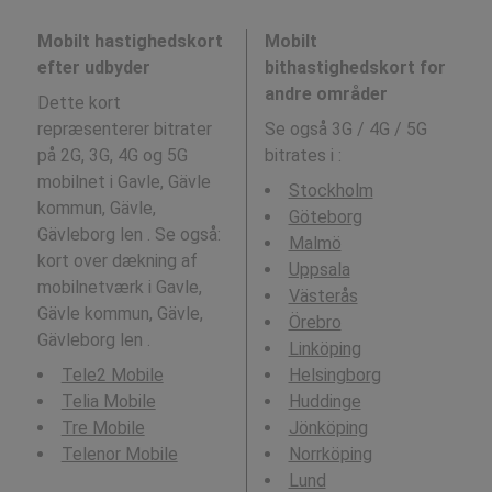
Mobilt hastighedskort
Mobilt
efter udbyder
bithastighedskort for
andre områder
Dette kort
repræsenterer bitrater
Se også 3G / 4G / 5G
på 2G, 3G, 4G og 5G
bitrates i
:
mobilnet i Gavle, Gävle
Stockholm
kommun, Gävle,
Göteborg
Gävleborg len . Se også:
Malmö
kort over dækning af
Uppsala
mobilnetværk i Gavle,
Västerås
Gävle kommun, Gävle,
Örebro
Gävleborg len .
Linköping
Tele2 Mobile
Helsingborg
Telia Mobile
Huddinge
Tre Mobile
Jönköping
Telenor Mobile
Norrköping
Lund