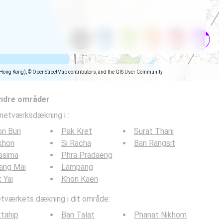
(Hong Kong), © OpenStreetMap contributors, and the GIS User Community
ndre områder
lnetværksdækning i
:
n Buri
Pak Kret
Surat Thani
khon
Si Racha
Ban Rangsit
asima
Phra Pradaeng
ang Mai
Lampang
 Yai
Khon Kaen
værkets dækning i dit område:
tahip
Ban Talat
Phanat Nikhom