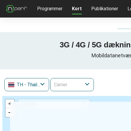
Programmer
Kort
Publikationer
L
3G / 4G / 5G dæknin
Mobildatanetværk
TH
- Thailand
+
−