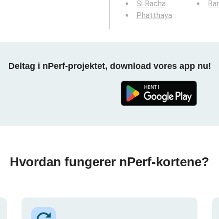
Si Racha
Ba
Phatthaya
Deltag i nPerf-projektet, download vores app nu!
Hvordan fungerer nPerf-kortene?