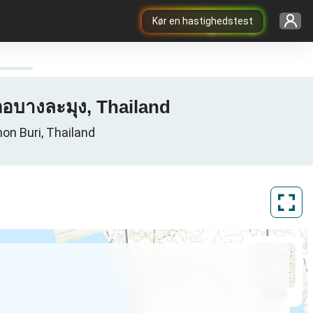
Kør en hastighedstest
ภอบางละมุง, Thailand
on Buri, Thailand
ArcGIS