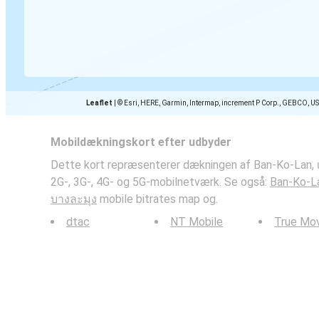
Leaflet
|
© Esri, HERE, Garmin, Intermap, increment P Corp., GEBCO, U
Mobildækningskort efter udbyder
Dette kort repræsenterer dækningen af Ban-Ko-Lan, 
2G-, 3G-, 4G- og 5G-mobilnetværk. Se også:
Ban-Ko-La
บางละมุง
mobile bitrates map og.
dtac
NT Mobile
True Mo