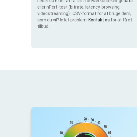
Leder du efter at få fat i netværksdækningsdata
eller nPerf-test (bitrate, latency, browsing,
videostreaming) i CSV-format for at bruge dem,
som du vil? Intet problem!
Kontakt os
for at få et
tilbud.