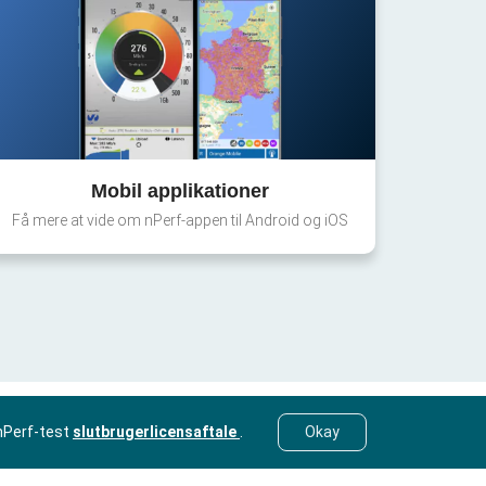
Mobil applikationer
Få mere at vide om nPerf-appen til Android og iOS
nPerf-test
slutbrugerlicensaftale
.
Okay