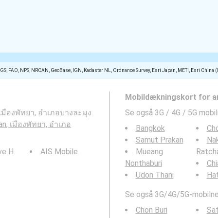
SGS, FAO, NPS, NRCAN, GeoBase, IGN, Kadaster NL, Ordnance Survey, Esri Japan, METI, Esri China 
Mobildækningskort for a
เมืองพัทยา, อำเภอบางละมุง
Se også 3G / 4G / 5G mobi
n, เมืองพัทยา, อำเภอ
Bangkok
Cho
Samut Prakan
Na
ve H
AIS Mobile
Mueang
Ratch
Nonthaburi
Chi
Udon Thani
Hat
Se også 3G/4G/5G-mobilnet
Chon Buri
Sat