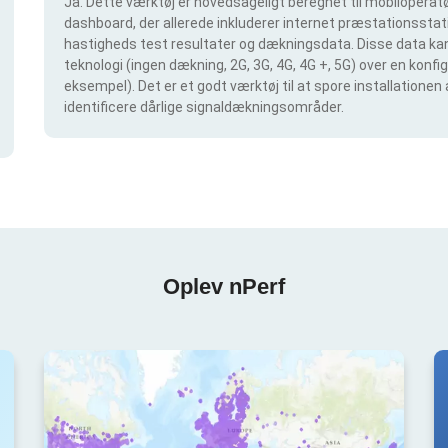
Ja. Dette værktøj er hovedsageligt beregnet til mobiloperatør
dashboard, der allerede inkluderer internet præstationsstatis
hastigheds test resultater og dækningsdata. Disse data kan 
teknologi (ingen dækning, 2G, 3G, 4G, 4G +, 5G) over en konf
eksempel). Det er et godt værktøj til at spore installationen
identificere dårlige signaldækningsområder.
Oplev nPerf