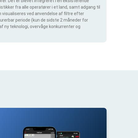
er. Det er blevet integreret i en eksisterende
tikker fra alle operatører i et land, samt adgang til
visualiseres ved anvendelse af filtre efter
igurerbar periode (kun de sidste 2 måneder for
 af ny teknologi, overvåge konkurrenter og