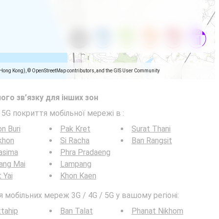
(Hong Kong), © OpenStreetMap contributors, and the GIS User Community
ого зв’язку для інших зон
/ 5G покриття мобільної мережі в
:
n Buri
Pak Kret
Surat Thani
khon
Si Racha
Ban Rangsit
asima
Phra Pradaeng
ang Mai
Lampang
 Yai
Khon Kaen
мобільних мереж 3G / 4G / 5G у вашому регіоні:
tahip
Ban Talat
Phanat Nikhom