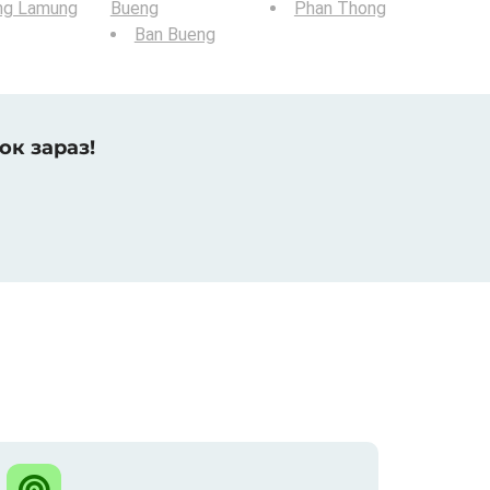
ng Lamung
Bueng
Phan Thong
Ban Bueng
ок зараз!