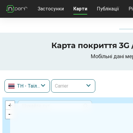
Застосунки
Карти
Публікації
Р
Карта покриття 3G /
Мобільні дані ме
TH
- Таїланд
+
−