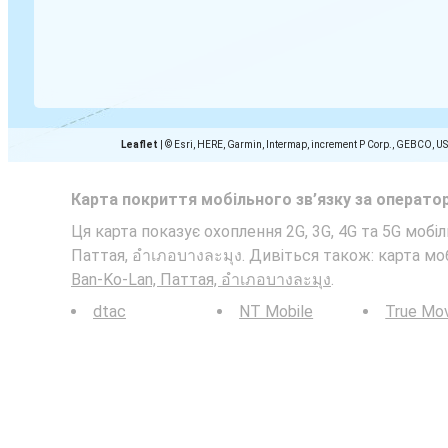
Leaflet
|
© Esri, HERE, Garmin, Intermap, increment P Corp., GEBCO, U
Карта покриття мобільного зв’язку за операто
Ця карта показує охоплення 2G, 3G, 4G та 5G мобіл
Паттая, อำเภอบางละมุง. Дивіться також: карта м
Ban-Ko-Lan, Паттая, อำเภอบางละมุง
.
dtac
NT Mobile
True Mo