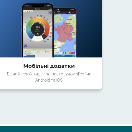
Мобільні додатки
Дізнайтеся більше про застосунок nPerf на
Android та iOS