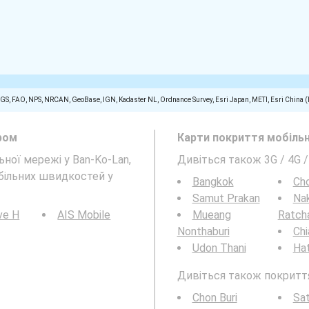
SGS, FAO, NPS, NRCAN, GeoBase, IGN, Kadaster NL, Ordnance Survey, Esri Japan, METI, Esri China 
ром
Карти покриття мобільн
ьної мережі у Ban-Ko-Lan,
Дивіться також 3G / 4G 
обільних швидкостей у
Bangkok
Cho
Samut Prakan
Na
ve H
AIS Mobile
Mueang
Ratch
Nonthaburi
Chi
Udon Thani
Hat
Дивіться також покриття 
Chon Buri
Sat