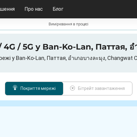
ішення
Про нас
Блог
Вимірювання в процесі
 4G / 5G у Ban-Ko-Lan, Паттая, อำ
режі у Ban-Ko-Lan, Паттая, อำเภอบางละมุง, Changwat C
Покриття мережі
Бітрейт завантаження