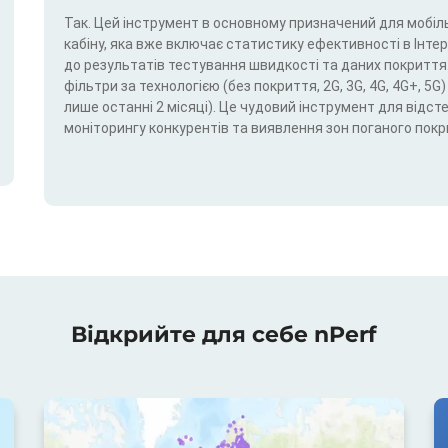
Так. Цей інструмент в основному призначений для мобіль
кабіну, яка вже включає статистику ефективності в Інтерн
до результатів тестування швидкості та даних покриття.
фільтри за технологією (без покриття, 2G, 3G, 4G, 4G+, 
лише останні 2 місяці). Це чудовий інструмент для відс
моніторингу конкурентів та виявлення зон поганого покр
Відкрийте для себе nPerf