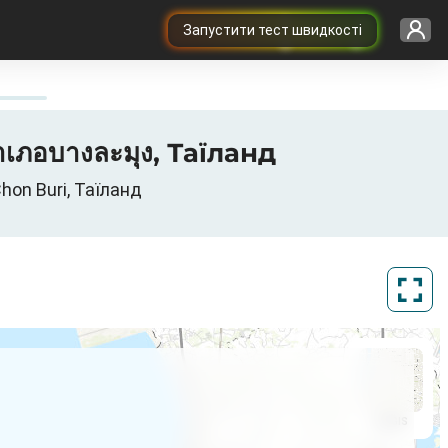
Запустити тест швидкості
เภอบางละมุง, Таїланд
hon Buri, Таїланд
ArcGIS