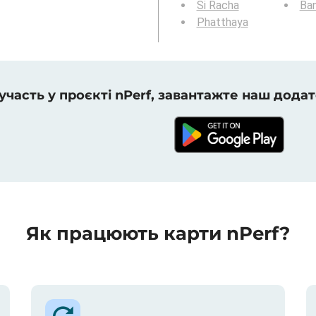
Si Racha
Ba
Phatthaya
 участь у проєкті nPerf, завантажте наш додат
Як працюють карти nPerf?