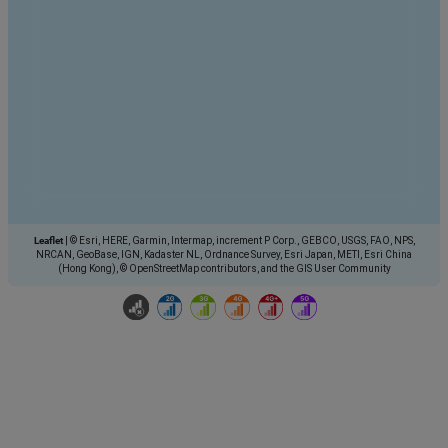
Leaflet
|
© Esri, HERE, Garmin, Intermap, increment P Corp., GEBCO, USGS, FAO, NPS,
NRCAN, GeoBase, IGN, Kadaster NL, Ordnance Survey, Esri Japan, METI, Esri China
(Hong Kong), © OpenStreetMap contributors, and the GIS User Community