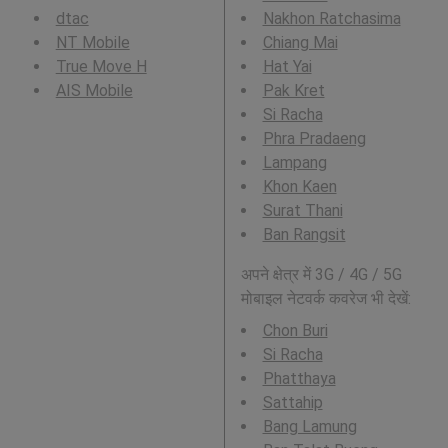
dtac
Nakhon Ratchasima
NT Mobile
Chiang Mai
True Move H
Hat Yai
AIS Mobile
Pak Kret
Si Racha
Phra Pradaeng
Lampang
Khon Kaen
Surat Thani
Ban Rangsit
अपने क्षेत्र में 3G / 4G / 5G
मोबाइल नेटवर्क कवरेज भी देखें:
Chon Buri
Si Racha
Phatthaya
Sattahip
Bang Lamung