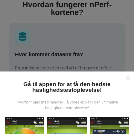
Hvordan fungerer nPerf-
kortene?
Hvor kommer dataene fra?
Data indsamles fra test udført af brugere af nPerf-
appen. Dette er tests, der udføres under reelle
forhold, direkte i marken. Hvis du også gerne vil
Gå til appen for at få den bedste
engagere dig, er alt hvad du skal gøre at downloade
hastighedstestoplevelse!
nPerf-appen til din smartphone.
Jo flere data der er,
jo mere omfattende vil kortene være!
Hvorfor nøjes med mindre? Få vores app for den ultimative
hastighedstestoplevelse!