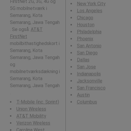
FirstNet 2G, 3G, 4G og
New York City
5G mobilnetværk i
Los Angeles
Semarang, Kota
Chicago
Semarang, Jawa Tengah
Houston
. Se også:
AT&T
Philadelphia
FirstNet
Phoenix
mobilbithastighedskort i
San Antonio
Semarang, Kota
San Diego
Semarang, Jawa Tengah
Dallas
og
San Jose
mobilnetværksdækning i
Indianapolis
Semarang, Kota
Jacksonville
Semarang, Jawa Tengah
San Francisco
.
Austin
T-Mobile (inc. Sprint)
Columbus
Union Wireless
AT&T Mobility
Verizon Wireless
Carolina West