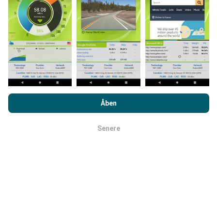
Hvordan foretages opdateringer?
Netværksdækningskort opdateres automatisk af en
bot hver time. Hastighedskort opdateres
hvert 15.
minut
. Data vises i to år. Efter to år fjernes de ældste
data fra kortene en gang om måneden.
Ved at browse nPerf.com accepterer du vores
politik om
beskyttelse af personlige oplysninger og cookies
samt vores
Åben
nPerf-test
slutbrugerlicensaftale
.
Senere
Okay
Hvor pålidelig og nøjagtig er det?
Tests udføres på brugernes enheder.
Geolocationpræcision afhænger af
modtagelseskvaliteten af GPS-signalet på
testtidspunktet. For dækningsdata opretholder vi kun
test med en maksimal geolocation
præcision på 50