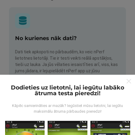
No kurienes nāk dati?
Dati tiek apkopoti no pārbaudēm, ko veic nPerf
lietotnes lietotāji. Tie ir testi veikti reālā apstākļos,
tieši uz lauka. Ja jūs vēlaties iesaistīties arī, viss, kas
jums jādara, ir lejupielādēt nPerf app uz jūsu
viedtālrunis.
Jo vairāk datu ir, visaptverošāka kartes
būs!
Dodieties uz lietotni, lai iegūtu labāko
ātruma testa pieredzi!
Kāpēc samierināties ar mazāk? Iegūstiet mūsu lietotni, lai iegūtu
maksimālu ātruma pārbaudes pieredzi!
Kā tiek veikti atjauninājumi?