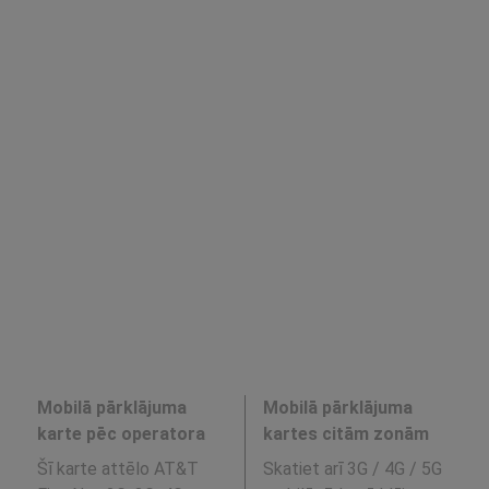
Mobilā pārklājuma
Mobilā pārklājuma
karte pēc operatora
kartes citām zonām
Šī karte attēlo AT&T
Skatiet arī 3G / 4G / 5G