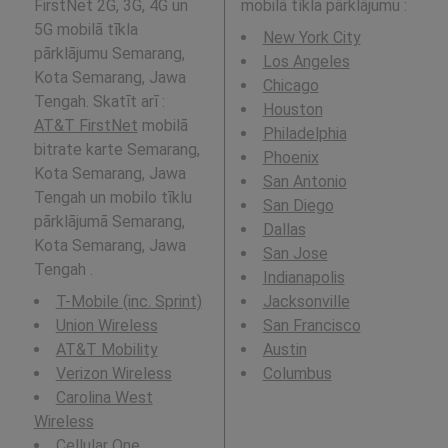
FirstNet 2G, 3G, 4G un
mobilā tīkla pārklājumu
:
5G mobilā tīkla
New York City
pārklājumu Semarang,
Los Angeles
Kota Semarang, Jawa
Chicago
Tengah. Skatīt arī :
Houston
AT&T FirstNet
mobilā
Philadelphia
bitrate karte Semarang,
Phoenix
Kota Semarang, Jawa
San Antonio
Tengah un mobilo tīklu
San Diego
pārklājumā Semarang,
Dallas
Kota Semarang, Jawa
San Jose
Tengah .
Indianapolis
T-Mobile (inc. Sprint)
Jacksonville
Union Wireless
San Francisco
AT&T Mobility
Austin
Verizon Wireless
Columbus
Carolina West
Wireless
Cellular One