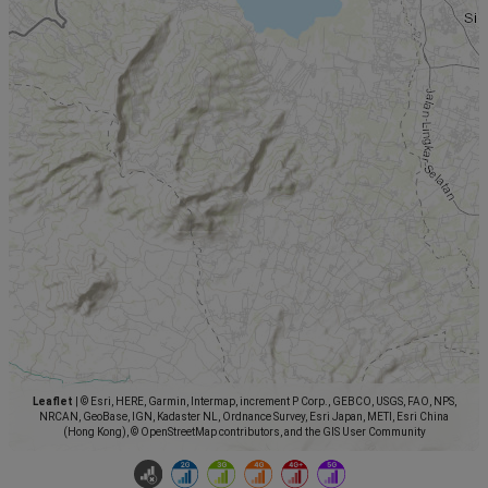
Leaflet
|
© Esri, HERE, Garmin, Intermap, increment P Corp., GEBCO, USGS, FAO, NPS,
NRCAN, GeoBase, IGN, Kadaster NL, Ordnance Survey, Esri Japan, METI, Esri China
(Hong Kong), © OpenStreetMap contributors, and the GIS User Community