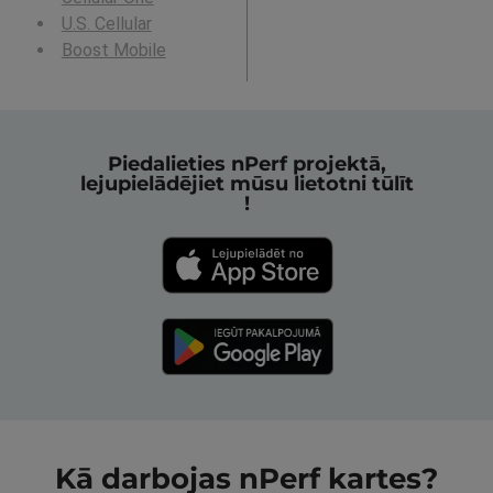
U.S. Cellular
Boost Mobile
Piedalieties nPerf projektā,
lejupielādējiet mūsu lietotni tūlīt
!
Kā darbojas nPerf kartes?