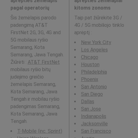
aprėpties žemėlapis
aprėpties žemėlapiai
pagal operatorių
kitoms zonoms
Šis žemėlapis parodo
Taip pat žiūrėkite 3G /
padengimą AT&T
4G / 5G mobiliojo tinklo
FirstNet 2G, 3G, 4G and
aprėptį
:
5G mobilaus ryšio
New York City
Semarang, Kota
Los Angeles
Semarang, Jawa Tengah.
Chicago
Žiūrėti :
AT&T FirstNet
Houston
mobilaus ryšio bitų
Philadelphia
judėjimo greičio
Phoenix
žemėlapis Semarang,
San Antonio
Kota Semarang, Jawa
San Diego
Tengah ir mobilau ryšio
Dallas
padengimas Semarang,
San Jose
Kota Semarang, Jawa
Indianapolis
Tengah.
Jacksonville
T-Mobile (inc. Sprint)
San Francisco