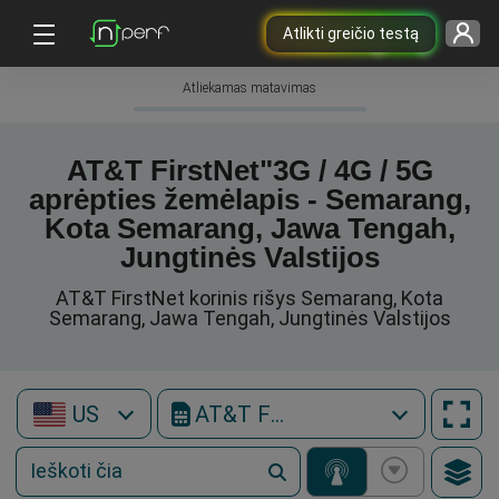
Atlikti greičio testą
Atliekamas matavimas
AT&T FirstNet"3G / 4G / 5G
aprėpties žemėlapis - Semarang,
Kota Semarang, Jawa Tengah,
Jungtinės Valstijos
AT&T FirstNet korinis rišys Semarang, Kota
Semarang, Jawa Tengah, Jungtinės Valstijos
US
AT&T FirstNet