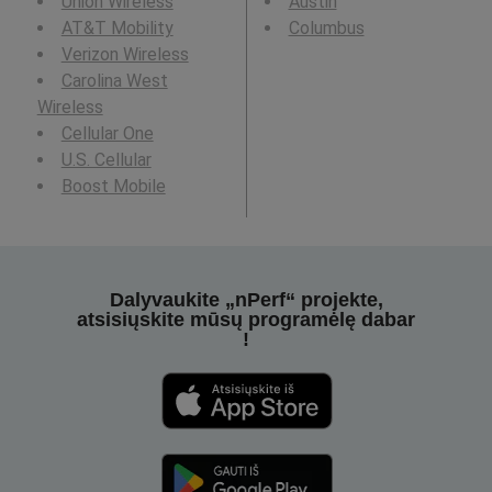
Union Wireless
Austin
AT&T Mobility
Columbus
Verizon Wireless
Carolina West
Wireless
Cellular One
U.S. Cellular
Boost Mobile
Dalyvaukite „nPerf“ projekte,
atsisiųskite mūsų programėlę dabar
!