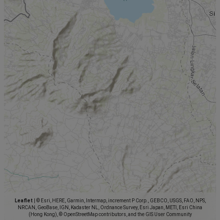
Leaflet
|
© Esri, HERE, Garmin, Intermap, increment P Corp., GEBCO, USGS, FAO, NPS,
NRCAN, GeoBase, IGN, Kadaster NL, Ordnance Survey, Esri Japan, METI, Esri China
(Hong Kong), © OpenStreetMap contributors, and the GIS User Community