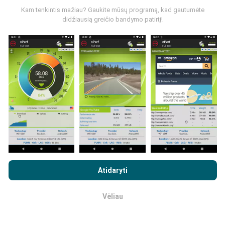
Kam tenkintis mažiau? Gaukite mūsų programą, kad gautumėte
didžiausią greičio bandymo patirtį!
Kaip atliekami atnaujinimai?
Tinklo aprėpties žemėlapius robotas automatiškai
atnaujina kas valandą. Greičio žemėlapiai
atnaujinami
kas 15 minučių
. Duomenys rodomi dvejus metus. Po
dvejų metų seniausi duomenys iš žemėlapių
pašalinami kartą per mėnesį.
Naršydami „nPerf.com“ sutinkate su mūsų
privatumo ir slapukų
naudojimo politika
, taip pat su „nPerf“ testu
Galutinio
Atidaryti
vartotojo licencijos sutartis
.
Vėliau
Gerai
Kiek tai patikima ir tiksli?