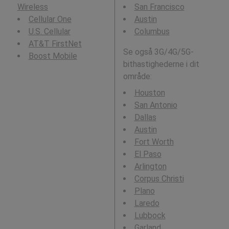
Wireless
San Francisco
Cellular One
Austin
U.S. Cellular
Columbus
AT&T FirstNet
Se også 3G/4G/5G-
Boost Mobile
bithastighederne i dit
område:
Houston
San Antonio
Dallas
Austin
Fort Worth
El Paso
Arlington
Corpus Christi
Plano
Laredo
Lubbock
Garland