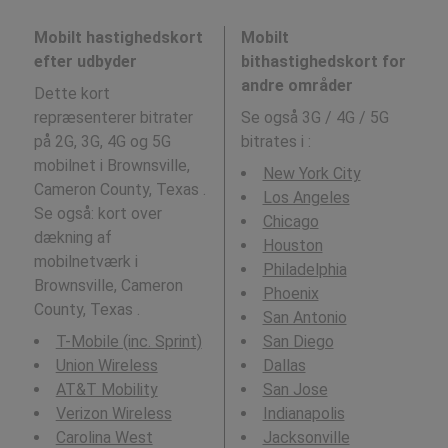
Mobilt hastighedskort
Mobilt
efter udbyder
bithastighedskort for
andre områder
Dette kort
repræsenterer bitrater
Se også 3G / 4G / 5G
på 2G, 3G, 4G og 5G
bitrates i
:
mobilnet i Brownsville,
New York City
Cameron County, Texas .
Los Angeles
Se også: kort over
Chicago
dækning af
Houston
mobilnetværk i
Philadelphia
Brownsville, Cameron
Phoenix
County, Texas .
San Antonio
T-Mobile (inc. Sprint)
San Diego
Union Wireless
Dallas
AT&T Mobility
San Jose
Verizon Wireless
Indianapolis
Carolina West
Jacksonville