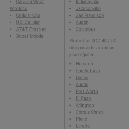
Carolina West
Indianapolis
Wireless
Jacksonville
Cellular One
San Francisco
U.S. Cellular
Austin
AT&T FirstNet
Columbus
Boost Mobile
Skatiet arī 3G / 4G / 5G
bitu pārraides ātrumus
jūsu reģionā:
Houston
San Antonio
Dallas
Austin
Fort Worth
El Paso
Arlington
Corpus Christi
Plano
Laredo