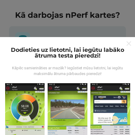
Kā darbojas nPerf kartes?
Dodieties uz lietotni, lai iegūtu labāko
ātruma testa pieredzi!
No kurienes nāk dati?
Kāpēc samierināties ar mazāk? Iegūstiet mūsu lietotni, lai iegūtu
Dati tiek apkopoti no pārbaudēm, ko veic nPerf
maksimālu ātruma pārbaudes pieredzi!
lietotnes lietotāji. Tie ir testi veikti reālā apstākļos,
tieši uz lauka. Ja jūs vēlaties iesaistīties arī, viss, kas
jums jādara, ir lejupielādēt nPerf app uz jūsu
viedtālrunis.
Jo vairāk datu ir, visaptverošāka kartes
būs!