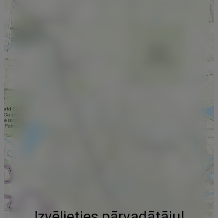
Izvēlieties pārvadātāju!