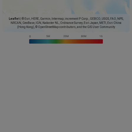
Leaflet
|
© Esri, HERE, Garmin, Intermap, increment P Corp., GEBCO, USGS, FAO, NPS,
NRCAN, GeoBase, IGN, Kadaster NL, Ordnance Survey, Esri Japan, METI, Esri China
(Hong Kong), © OpenStreetMap contributors, and the GIS User Community