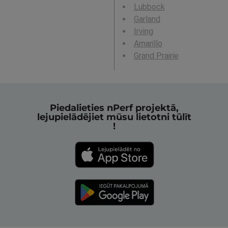
Lubbock
Garland
Irving
Amarillo
Grand Prairie
Piedalieties nPerf projektā,
lejupielādējiet mūsu lietotni tūlīt
!