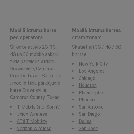
Mobilā ātruma karte
Mobilā ātruma kartes
pēc operatora
citām zonām
Šī karte attēlo 2G, 3G,
Skatiet arī 3G / 4G / 5G
4G un 5G mobilo sakaru
bitrate
:
tīkla pārraides ātrumu
New York City
Brownsville, Cameron
Los Angeles
County, Texas. Skatīt arī
Chicago
: mobilo tīklu pārklājuma
Houston
karte Brownsville,
Philadelphia
Cameron County, Texas .
Phoenix
T-Mobile (inc. Sprint)
San Antonio
Union Wireless
San Diego
AT&T Mobility
Dallas
Verizon Wireless
San Jose