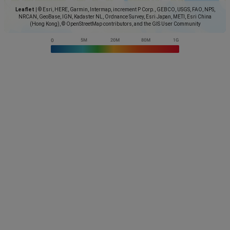
Leaflet
|
© Esri, HERE, Garmin, Intermap, increment P Corp., GEBCO, USGS, FAO, NPS,
NRCAN, GeoBase, IGN, Kadaster NL, Ordnance Survey, Esri Japan, METI, Esri China
(Hong Kong), © OpenStreetMap contributors, and the GIS User Community