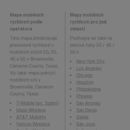
Mapa mobilních
Mapy mobilních
rychlostí podle
rychlostí pro jiné
operátora
oblasti
Tato mapa představuje
Podívejte se také na
přenosové rychlosti v
datové toky 3G / 4G /
mobilních sítích 2G, 3G,
5G v
:
4G a 5G v Brownsville,
New York City
Cameron County, Texas .
Los Angeles
Viz také: mapa pokrytí
Chicago
mobilních sítí v
Houston
Brownsville, Cameron
Philadelphia
County, Texas .
Phoenix
T-Mobile (inc. Sprint)
San Antonio
Union Wireless
San Diego
AT&T Mobility
Dallas
Verizon Wireless
San Jose