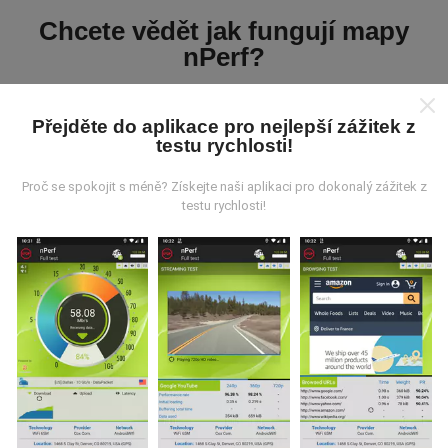
Chcete vědět jak fungují mapy
nPerf?
Přejděte do aplikace pro nejlepší zážitek z
testu rychlosti!
Proč se spokojit s méně? Získejte naši aplikaci pro dokonalý zážitek z
Odkud pocházejí data?
testu rychlosti!
Data jsou shromažďována z testů prováděných
uživateli aplikace nPerf. Jedná se o testy prováděné v
reálných podmínkách přímo v terénu. Pokud se chcete
také zapojit, stáhněte si do svého smartphonu
aplikaci nPerf.
Čím více údajů bude, tím komplexnější
budou mapy!