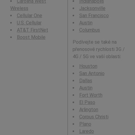
Carolina West
Indianapolis
Wireless
Jacksonville
Cellular One
San Francisco
U.S. Cellular
Austin
AT&T FirstNet
Columbus
Boost Mobile
Podívejte se také na
přenosové rychlosti 3G /
4G / 5G ve vaší oblasti:
Houston
San Antonio
Dallas
Austin
Fort Worth
El Paso
Arlington
Corpus Christi
Plano
Laredo