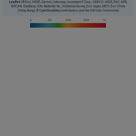
Leaflet
|
© Esri, HERE, Garmin, Intermap, increment P Corp., GEBCO, USGS, FAO, NPS,
NRCAN, GeoBase, IGN, Kadaster NL, Ordnance Survey, Esri Japan, METI, Esri China
(Hong Kong), © OpenStreetMap contributors, and the GIS User Community