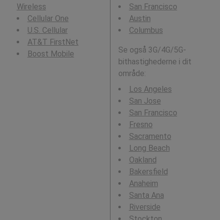
Wireless
San Francisco
Cellular One
Austin
U.S. Cellular
Columbus
AT&T FirstNet
Se også 3G/4G/5G-
Boost Mobile
bithastighederne i dit
område:
Los Angeles
San Jose
San Francisco
Fresno
Sacramento
Long Beach
Oakland
Bakersfield
Anaheim
Santa Ana
Riverside
Stockton