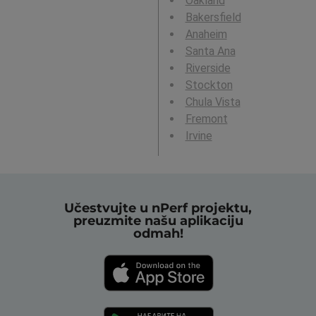
Oakland
Bakersfield
Anaheim
Santa Ana
Riverside
Stockton
Chula Vista
Fremont
Irvine
Učestvujte u nPerf projektu,
preuzmite našu aplikaciju
odmah!