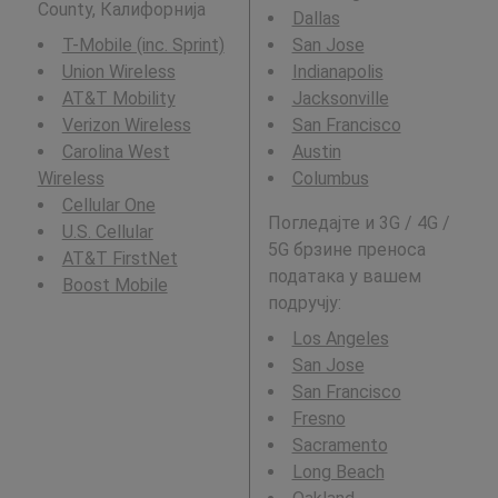
County, Калифорнија
Dallas
T-Mobile (inc. Sprint)
San Jose
Union Wireless
Indianapolis
AT&T Mobility
Jacksonville
Verizon Wireless
San Francisco
Carolina West
Austin
Wireless
Columbus
Cellular One
Погледајте и 3G / 4G /
U.S. Cellular
5G брзине преноса
AT&T FirstNet
података у вашем
Boost Mobile
подручју:
Los Angeles
San Jose
San Francisco
Fresno
Sacramento
Long Beach