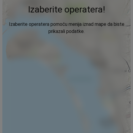
Izaberite operatera!
Izaberite operatera pomoću menija iznad mape da biste
prikazali podatke.