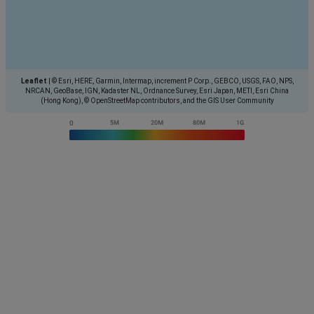
Leaflet
|
© Esri, HERE, Garmin, Intermap, increment P Corp., GEBCO, USGS, FAO, NPS,
NRCAN, GeoBase, IGN, Kadaster NL, Ordnance Survey, Esri Japan, METI, Esri China
(Hong Kong), © OpenStreetMap contributors, and the GIS User Community