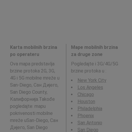
Karta mobilnih brzina
Mape mobilnih brzina
po operateru
za druge zone
Ova mapa predstavlja
Pogledajte i 3G/4G/5G
brzine protoka 2G, 3G,
brzine protoka u
:
4G i 5G mobilne mreže u
New York City
San-Diego, Сан Дијего,
Los Angeles
San Diego County,
Chicago
Калифорнија.Takođe
Houston
pogledajte: mapu
Philadelphia
pokrivenosti mobilne
Phoenix
mreže uSan-Diego, Сан
San Antonio
Дијего, San Diego
San Diego