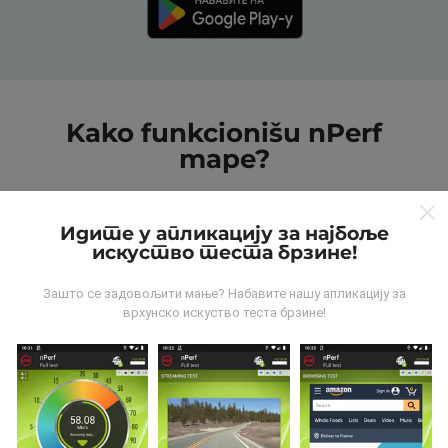
Kako funkcionišu nPerf
mape?
Идите у апликацију за најбоље
искуство теста брзине!
Зашто се задовољити мање? Набавите нашу апликацију за
Odakle dolaze podaci?
врхунско искуство теста брзине!
Podaci se prikupljaju od testova koje vrši korisnici
aplikacije nPerf. To su testovi koji se sprovode u
realnim uslovima, direktno na terenu. Ako želite da se
angažujete, sve što treba da uradite je da preuzmete
aplikaciju nPerf na smartphone uređaj.
što više