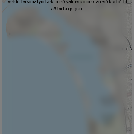
Veldu farsímafyrirtæki með valmyndinni ofan við kortið til
að birta gögnin.