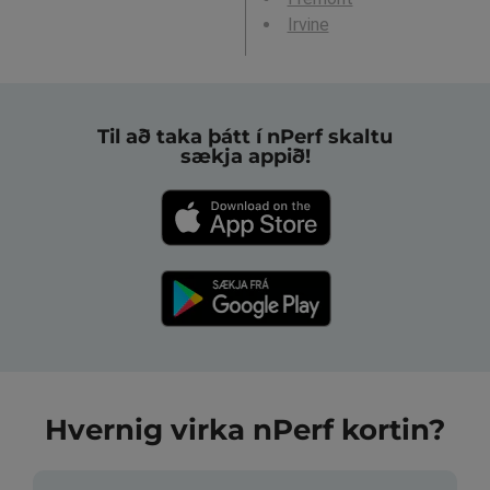
Irvine
Til að taka þátt í nPerf skaltu
sækja appið!
Hvernig virka nPerf kortin?