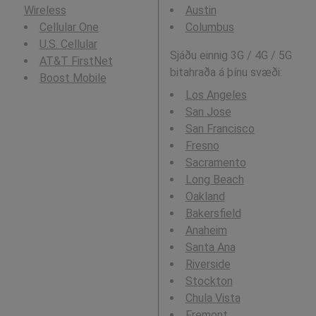
Wireless
Austin
Cellular One
Columbus
U.S. Cellular
Sjáðu einnig 3G / 4G / 5G
AT&T FirstNet
bitahraða á þínu svæði:
Boost Mobile
Los Angeles
San Jose
San Francisco
Fresno
Sacramento
Long Beach
Oakland
Bakersfield
Anaheim
Santa Ana
Riverside
Stockton
Chula Vista
Fremont