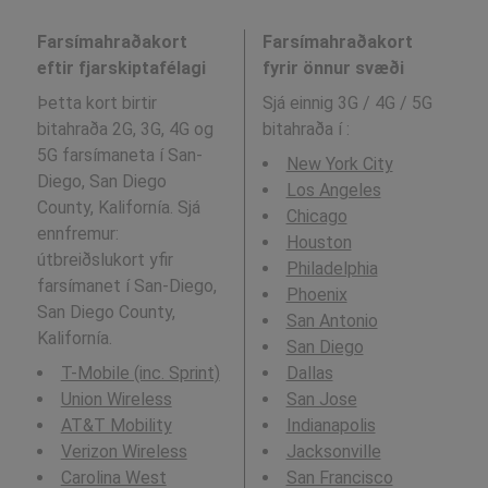
Farsímahraðakort
Farsímahraðakort
eftir fjarskiptafélagi
fyrir önnur svæði
Þetta kort birtir
Sjá einnig 3G / 4G / 5G
bitahraða 2G, 3G, 4G og
bitahraða í
:
5G farsímaneta í San-
New York City
Diego, San Diego
Los Angeles
County, Kalifornía. Sjá
Chicago
ennfremur:
Houston
útbreiðslukort yfir
Philadelphia
farsímanet í San-Diego,
Phoenix
San Diego County,
San Antonio
Kalifornía.
San Diego
T-Mobile (inc. Sprint)
Dallas
Union Wireless
San Jose
AT&T Mobility
Indianapolis
Verizon Wireless
Jacksonville
Carolina West
San Francisco