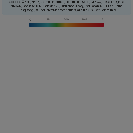
Leaflet
|
© Esri, HERE, Garmin, Intermap, increment P Corp., GEBCO, USGS, FAO, NPS,
NRCAN, GeoBase, IGN, Kadaster NL, Ordnance Survey, Esri Japan, METI, Esri China
(Hong Kong), © OpenStreetMap contributors, and the GIS User Community