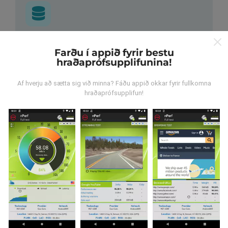
Hvar verða gögnin til?
Farðu í appið fyrir bestu
hraðaprófsupplifunina!
Gögnum er safnað saman af notendum sem gera
prófanir með nPerf appinu. Þetta eru prófanir sem eru
Af hverju að sætta sig við minna? Fáðu appið okkar fyrir fullkomna
framkvæmdar við raunverulegar aðstæður, úti í
hraðaprófsupplifun!
mörkinni. Ef þú vilt taka þátt þá er það eina sem þarf
að gera er að vista nPerf-appið í snjallsímanum.
Því
meiri gögn sem safnast saman, því ítarlegri verða
kortin.
Hvernig eru uppfærslur
framkvæmdar?