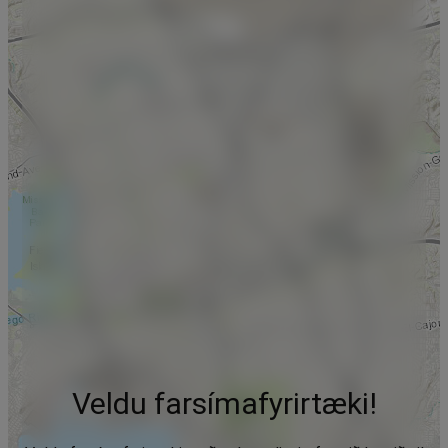
Veldu farsímafyrirtæki!