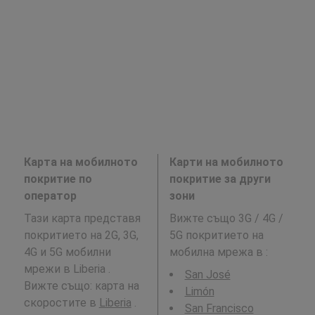
Карта на мобилното
Карти на мобилното
покритие по
покритие за други
оператор
зони
Тази карта представя
Вижте също 3G / 4G /
покритието на 2G, 3G,
5G покритието на
4G и 5G мобилни
мобилна мрежа в
:
мрежи в Liberia .
San José
Вижте също: карта на
Limón
скоростите в
Liberia
.
San Francisco