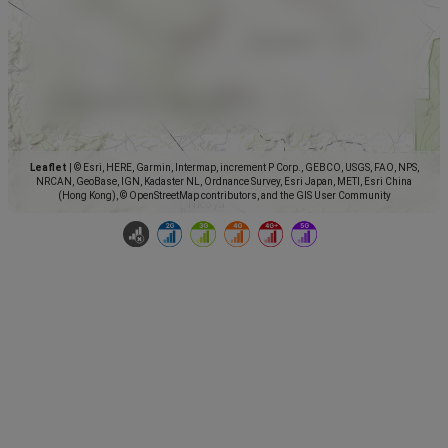
Leaflet
|
© Esri, HERE, Garmin, Intermap, increment P Corp., GEBCO, USGS, FAO, NPS,
NRCAN, GeoBase, IGN, Kadaster NL, Ordnance Survey, Esri Japan, METI, Esri China
(Hong Kong), © OpenStreetMap contributors, and the GIS User Community