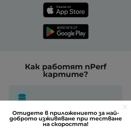
Как работят nPerf
картите?
Отидете в приложението за най-
Откъде идват данните?
доброто изживяване при тестване
на скоростта!
Данните се събират от тестове, проведени от