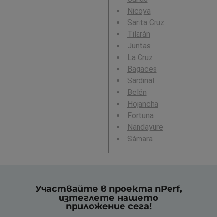
Nicoya
Santa Cruz
Tilarán
Juntas
La Cruz
Bagaces
Sardinal
Belén
Hojancha
Fortuna
Nandayure
Sámara
Участвайте в проекта nPerf,
изтеглете нашето
приложение сега!