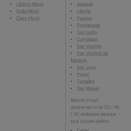
Liberty Movil
Alajuela
Kolbi Movil
Liberia
Claro Movil
Paraíso
Puntarenas
San Isidro
Curridabat
San Vicente
San Vicente de
Moravia
San José
Purral
Turrialba
San Miguel
Вижте също
покритието на 3G / 4G
/ 5G мобилни мрежи
във вашия район:
Cañas