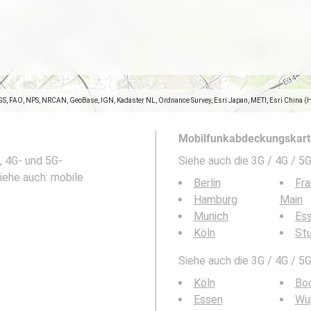
GS, FAO, NPS, NRCAN, GeoBase, IGN, Kadaster NL, Ordnance Survey, Esri Japan, METI, Esri China (
Mobilfunkabdeckungskarte
, 4G- und 5G-
Siehe auch die 3G / 4G / 
iehe auch: mobile
Berlin
Fra
Hamburg
Main
Munich
Es
Köln
Stu
Siehe auch die 3G / 4G / 5
Köln
Bo
Essen
Wu