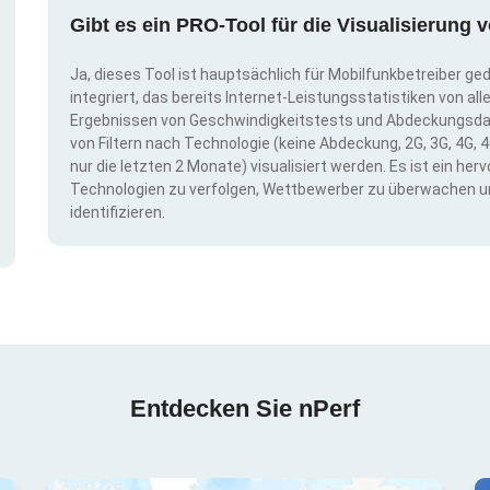
Gibt es ein PRO-Tool für die Visualisierun
Ja, dieses Tool ist hauptsächlich für Mobilfunkbetreiber ge
integriert, das bereits Internet-Leistungsstatistiken von a
Ergebnissen von Geschwindigkeitstests und Abdeckungsda
von Filtern nach Technologie (keine Abdeckung, 2G, 3G, 4G, 4
nur die letzten 2 Monate) visualisiert werden. Es ist ein h
Technologien zu verfolgen, Wettbewerber zu überwachen u
identifizieren.
Entdecken Sie nPerf