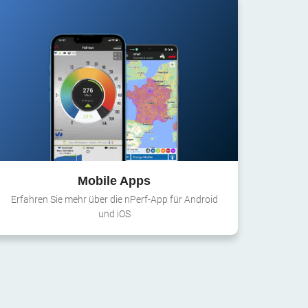
Mobile Apps
Erfahren Sie mehr über die nPerf-App für Android
und iOS