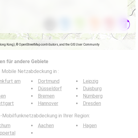
Hong Kong), © OpenStreetMap contributors, and the GIS User Community
n für andere Gebiete
5G Mobile Netzabdeckung in
:
nkfurt am
Dortmund
Leipzig
Düsseldorf
Duisburg
sen
Bremen
Nürnberg
ttgart
Hannover
Dresden
G-Mobilfunknetzabdeckung in Ihrer Region:
chum
Aachen
Hagen
ppertal