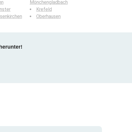
nn
Mönchengladbach
nster
Krefeld
senkirchen
Oberhausen
herunter!