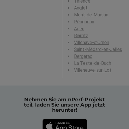
Talence
Anglet
Mont-de-Marsan
Périgueux
Agen
Biarritz
Villenave-d’Ornon
Saint-Médard-en-Jalles
Bergerac
La Teste-de-Buch
Villeneuve-sur-Lot
Nehmen Sie am nPerf-Projekt
teil, laden Sie unsere App jetzt
herunter!