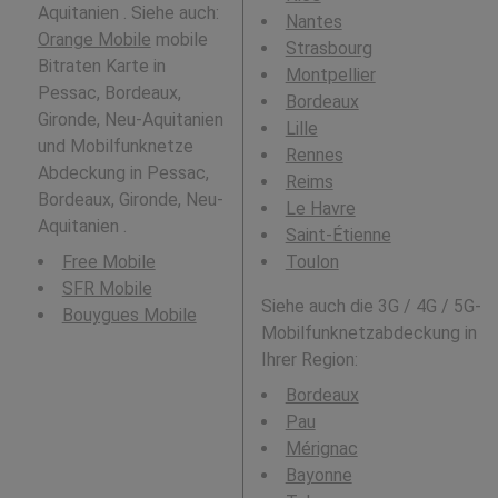
Aquitanien . Siehe auch:
Nantes
Orange Mobile
mobile
Strasbourg
Bitraten Karte in
Montpellier
Pessac, Bordeaux,
Bordeaux
Gironde, Neu-Aquitanien
Lille
und Mobilfunknetze
Rennes
Abdeckung in Pessac,
Reims
Bordeaux, Gironde, Neu-
Le Havre
Aquitanien .
Saint-Étienne
Free Mobile
Toulon
SFR Mobile
Siehe auch die 3G / 4G / 5G-
Bouygues Mobile
Mobilfunknetzabdeckung in
Ihrer Region:
Bordeaux
Pau
Mérignac
Bayonne