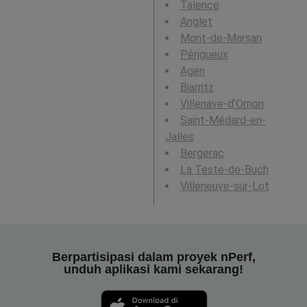
Talence
Anglet
Mont-de-Marsan
Périgueux
Agen
Biarritz
Villenave-d’Ornon
Saint-Médard-en-
Jalles
Bergerac
La Teste-de-Buch
Villeneuve-sur-Lot
Berpartisipasi dalam proyek nPerf,
unduh aplikasi kami sekarang!